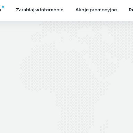
y
Zarabiaj w internecie
Akcje promocyjne
R
6