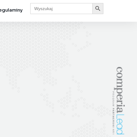
Search Button
Search
for:
egulaminy