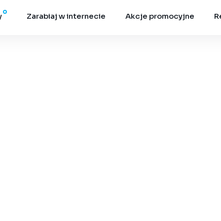
y
Zarabiaj w internecie
Akcje promocyjne
R