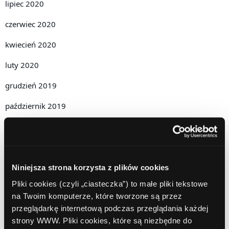
lipiec 2020
czerwiec 2020
kwiecień 2020
luty 2020
grudzień 2019
październik 2019
lipiec 2019
czerwiec 2019
maj 2019
Niniejsza strona korzysta z plików cookies
Pliki cookies (czyli „ciasteczka”) to małe pliki tekstowe
kwiecień 2019
na Twoim komputerze, które tworzone są przez
grudzień 2018
przeglądarkę internetową podczas przeglądania każdej
strony WWW. Pliki cookies, które są niezbędne do
listopad 2018