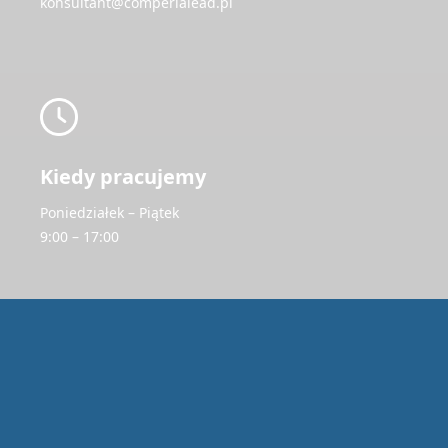
konsultant@comperialead.pl
Kiedy pracujemy
Poniedziałek – Piątek
9:00 – 17:00