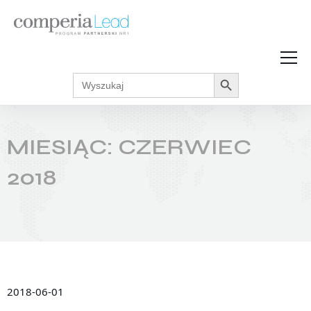
Search Button
Search
Strefa Wiedzy
for:
Zarabiaj w internecie
Podcasty
MIESIĄC:
CZERWIEC
Akcje promocyjne
Regulaminy
2018
2018-06-01