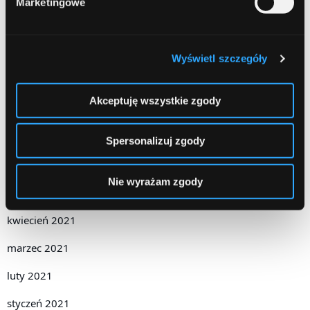
Marketingowe
listopad 2021
październik 2021
Wyświetl szczegóły
wrzesień 2021
Akceptuję wszystkie zgody
sierpień 2021
lipiec 2021
Spersonalizuj zgody
czerwiec 2021
Nie wyrażam zgody
maj 2021
kwiecień 2021
marzec 2021
luty 2021
styczeń 2021