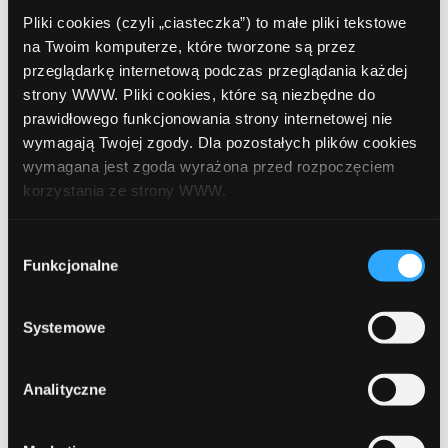
listopad 2022
Pliki cookies (czyli „ciasteczka”) to małe pliki tekstowe
październik 2022
na Twoim komputerze, które tworzone są przez
przeglądarkę internetową podczas przeglądania każdej
wrzesień 2022
strony WWW. Pliki cookies, które są niezbędne do
prawidłowego funkcjonowania strony internetowej nie
sierpień 2022
wymagają Twojej zgody. Dla pozostałych plików cookies
lipiec 2022
wymagana jest zgoda wyrażona przed rozpoczęciem
korzystania ze strony WWW.
czerwiec 2022
W każdej chwili możesz zmienić decyzję dotyczącą
maj 2022
Wybór
formy korzystania z plików cookies. Więcej:
Polityka
Funkcjonalne
zgody
kwiecień 2022
prywatności
.
marzec 2022
Systemowe
luty 2022
Analityczne
styczeń 2022
grudzień 2021