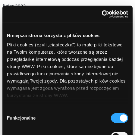
lipiec 2023
czerwiec 2023
kwiecień 2023
Niniejsza strona korzysta z plików cookies
marzec 2023
Pliki cookies (czyli „ciasteczka”) to małe pliki tekstowe
na Twoim komputerze, które tworzone są przez
luty 2023
przeglądarkę internetową podczas przeglądania każdej
styczeń 2023
strony WWW. Pliki cookies, które są niezbędne do
prawidłowego funkcjonowania strony internetowej nie
grudzień 2022
wymagają Twojej zgody. Dla pozostałych plików cookies
wymagana jest zgoda wyrażona przed rozpoczęciem
listopad 2022
korzystania ze strony WWW.
październik 2022
W każdej chwili możesz zmienić decyzję dotyczącą
Wybór
wrzesień 2022
formy korzystania z plików cookies. Więcej:
Polityka
Funkcjonalne
zgody
prywatności
.
sierpień 2022