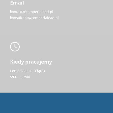
Email
kontakt@comperialead.pl
konsultant@comperialead.pl
Kiedy pracujemy
Poniedziałek – Piątek
9:00 – 17:00