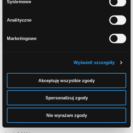
Systemowe
lipiec 2022
czerwiec 2022
Analityczne
maj 2022
Marketingowe
kwiecień 2022
marzec 2022
luty 2022
Wyświetl szczegóły
styczeń 2022
Akceptuję wszystkie zgody
grudzień 2021
Spersonalizuj zgody
listopad 2021
październik 2021
Nie wyrażam zgody
wrzesień 2021