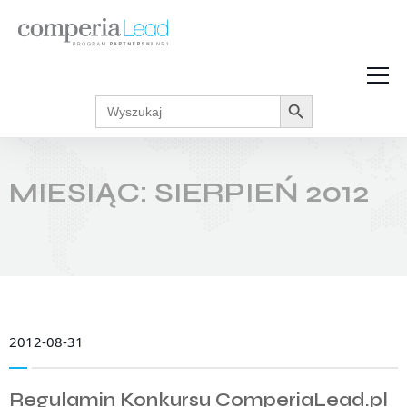
Search Button
Search
Strefa Wiedzy
for:
Zarabiaj w internecie
Podcasty
MIESIĄC:
SIERPIEŃ 2012
Akcje promocyjne
Regulaminy
2012-08-31
Regulamin Konkursu ComperiaLead.pl