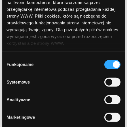
październik 2021
na Twoim komputerze, które tworzone są przez
przeglądarkę internetową podczas przeglądania każdej
wrzesień 2021
strony WWW. Pliki cookies, które są niezbędne do
prawidłowego funkcjonowania strony internetowej nie
sierpień 2021
wymagają Twojej zgody. Dla pozostałych plików cookies
lipiec 2021
wymagana jest zgoda wyrażona przed rozpoczęciem
korzystania ze strony WWW.
czerwiec 2021
W każdej chwili możesz zmienić decyzję dotyczącą
maj 2021
Wybór
formy korzystania z plików cookies. Więcej:
Polityka
Funkcjonalne
zgody
kwiecień 2021
prywatności
.
marzec 2021
Systemowe
luty 2021
Analityczne
styczeń 2021
grudzień 2020
Marketingowe
listopad 2020