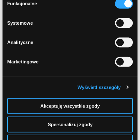
czerwiec 2019
formy korzystania z plików cookies. Więcej:
Polityka
Funkcjonalne
zgody
prywatności
.
maj 2019
Systemowe
kwiecień 2019
grudzień 2018
Analityczne
listopad 2018
Marketingowe
październik 2018
wrzesień 2018
Wyświetl szczegóły
sierpień 2018
lipiec 2018
Akceptuję wszystkie zgody
czerwiec 2018
Spersonalizuj zgody
marzec 2018
luty 2018