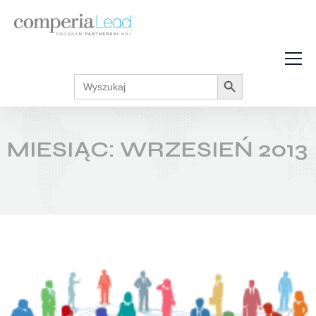
Search Button
Search
Strefa Wiedzy
for:
Zarabiaj w internecie
Podcasty
MIESIĄC:
WRZESIEŃ 2013
Akcje promocyjne
Regulaminy