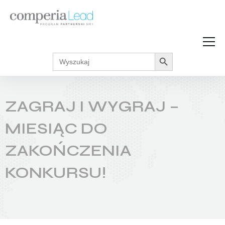
Search Button
Search
Strefa Wiedzy
for:
Zarabiaj w internecie
Podcasty
ZAGRAJ I WYGRAJ –
Akcje promocyjne
Regulaminy
MIESIĄC DO
ZAKOŃCZENIA
KONKURSU!