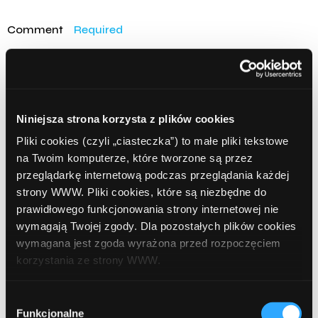
Comment
Required
Niniejsza strona korzysta z plików cookies
Pliki cookies (czyli „ciasteczka”) to małe pliki tekstowe
na Twoim komputerze, które tworzone są przez
przeglądarkę internetową podczas przeglądania każdej
strony WWW. Pliki cookies, które są niezbędne do
prawidłowego funkcjonowania strony internetowej nie
Name
Required
wymagają Twojej zgody. Dla pozostałych plików cookies
wymagana jest zgoda wyrażona przed rozpoczęciem
korzystania ze strony WWW.
W każdej chwili możesz zmienić decyzję dotyczącą
Wybór
Email
Required
formy korzystania z plików cookies. Więcej:
Polityka
Funkcjonalne
zgody