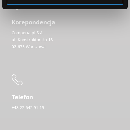
Korepondencja
Comperia.pl S.A.
ul. Konstruktorska 13
02-673 Warszawa
Telefon
+48 22 642 91 19