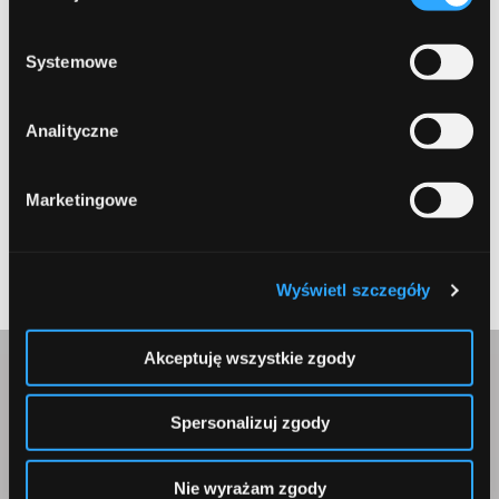
prywatności
.
Systemowe
Zapamiętaj moje dane w tej przeglądarce podczas pisania
Analityczne
kolejnych komentarzy.
Marketingowe
Submit
Wyświetl szczegóły
Akceptuję wszystkie zgody
Skontaktuj się z nami
Spersonalizuj zgody
Nie wyrażam zgody