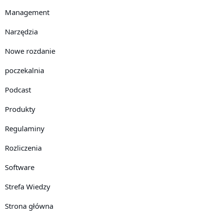
Management
Narzędzia
Nowe rozdanie
poczekalnia
Podcast
Produkty
Regulaminy
Rozliczenia
Software
Strefa Wiedzy
Strona główna