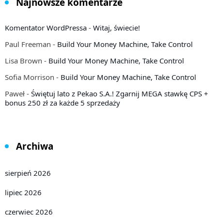
Najnowsze komentarze
Komentator WordPressa
-
Witaj, świecie!
Paul Freeman
-
Build Your Money Machine, Take Control
Lisa Brown
-
Build Your Money Machine, Take Control
Sofia Morrison
-
Build Your Money Machine, Take Control
Paweł
-
Świętuj lato z Pekao S.A.! Zgarnij MEGA stawkę CPS +
bonus 250 zł za każde 5 sprzedaży
Archiwa
sierpień 2026
lipiec 2026
czerwiec 2026