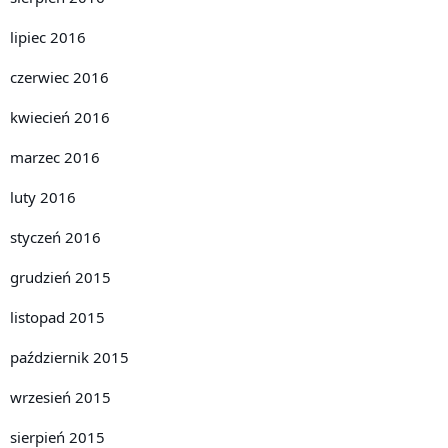
lipiec 2016
czerwiec 2016
kwiecień 2016
marzec 2016
luty 2016
styczeń 2016
grudzień 2015
listopad 2015
październik 2015
wrzesień 2015
sierpień 2015