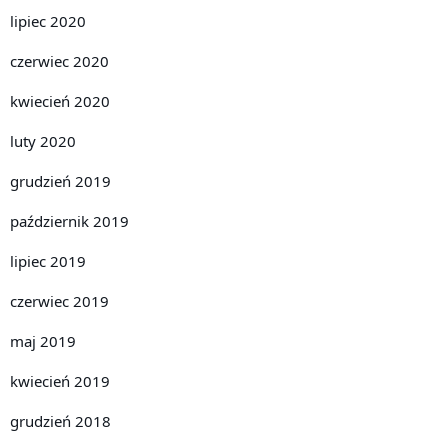
lipiec 2020
czerwiec 2020
kwiecień 2020
luty 2020
grudzień 2019
październik 2019
lipiec 2019
czerwiec 2019
maj 2019
kwiecień 2019
grudzień 2018