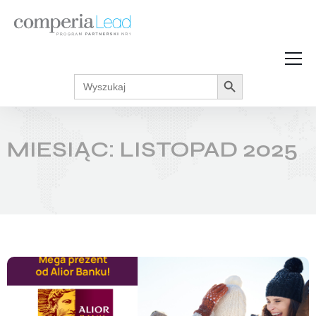
Search Button
Search
Strefa Wiedzy
for:
Zarabiaj w internecie
Podcasty
MIESIĄC:
LISTOPAD 2025
Akcje promocyjne
Regulaminy