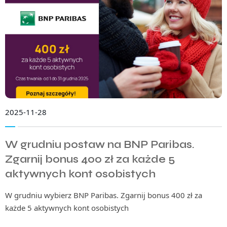
2025-11-28
W grudniu postaw na BNP Paribas.
Zgarnij bonus 400 zł za każde 5
aktywnych kont osobistych
W grudniu wybierz BNP Paribas. Zgarnij bonus 400 zł za
każde 5 aktywnych kont osobistych