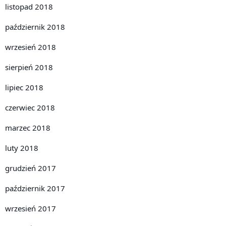
listopad 2018
październik 2018
wrzesień 2018
sierpień 2018
lipiec 2018
czerwiec 2018
marzec 2018
luty 2018
grudzień 2017
październik 2017
wrzesień 2017