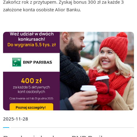
Zakończ rok z przytupem. Zyskaj bonus 300 zł za każde 3
założone konta osobiste Alior Banku.
2025-11-28