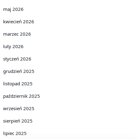
maj 2026
kwiecień 2026
marzec 2026
luty 2026
styczeń 2026
grudzień 2025
listopad 2025
październik 2025
wrzesień 2025
sierpień 2025
lipiec 2025