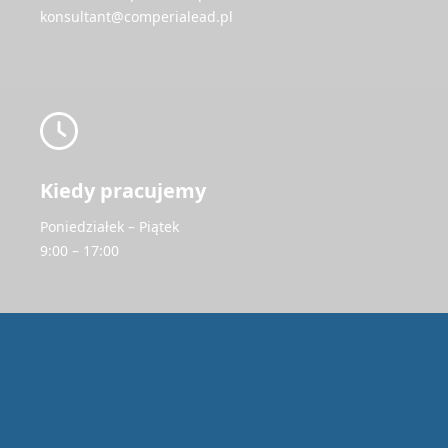
konsultant@comperialead.pl
Kiedy pracujemy
Poniedziałek – Piątek
9:00 – 17:00