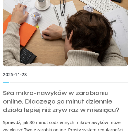
2025-11-28
Siła mikro-nawyków w zarabianiu
online. Dlaczego 30 minut dziennie
działa lepiej niż zryw raz w miesiącu?
Sprawdź, jak 30 minut codziennych mikro-nawyków może
zwiększyć Twoje zarobki online. Prosty system regularności