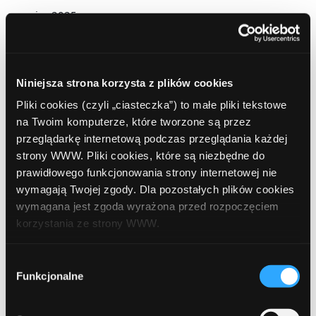
czerwiec 2025
maj 2025
kwiecień 2025
Niniejsza strona korzysta z plików cookies
marzec 2025
Pliki cookies (czyli „ciasteczka”) to małe pliki tekstowe
na Twoim komputerze, które tworzone są przez
luty 2025
przeglądarkę internetową podczas przeglądania każdej
styczeń 2025
strony WWW. Pliki cookies, które są niezbędne do
prawidłowego funkcjonowania strony internetowej nie
grudzień 2024
wymagają Twojej zgody. Dla pozostałych plików cookies
wymagana jest zgoda wyrażona przed rozpoczęciem
listopad 2024
korzystania ze strony WWW.
październik 2024
W każdej chwili możesz zmienić decyzję dotyczącą
Wybór
wrzesień 2024
formy korzystania z plików cookies. Więcej:
Polityka
Funkcjonalne
zgody
prywatności
.
sierpień 2024