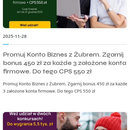
2025-11-28
Promuj Konto Biznes z Żubrem. Zgarnij
bonus 450 zł za każde 3 założone konta
firmowe. Do tego CPS 550 zł
Promuj Konto Biznes z Żubrem. Zgarnij bonus 450 zł za każde
3 założone konta firmowe. Do tego CPS 550 zł