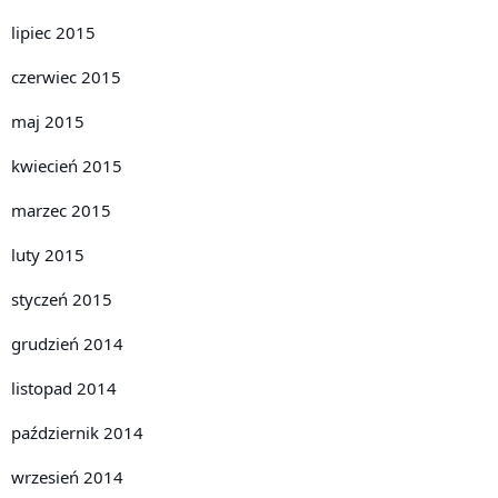
lipiec 2015
czerwiec 2015
maj 2015
kwiecień 2015
marzec 2015
luty 2015
styczeń 2015
grudzień 2014
listopad 2014
październik 2014
wrzesień 2014