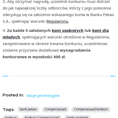
Aby otrzymać nagrodę, uczestnik konkursu musi dotrzeć
do jak największej liczby odbiorców, którzy z jego polecenia
zdecydują się na założenie wskazanego konta w Banku Pekao
S.A., spełniając warunki
Regulaminu
.
Za każde 5 założonych
kont osobistych
lub
kont dla
młodych
, spełniających warunki określone w Regulaminie,
zarejestrowane w okresie trwania Konkursu, uczestnikowi
zostanie przyznane dodatkowe
wynagrodzenie
konkursowe w wysokości 400 zł.
Posted in:
Akcje promocyjne
Tags:
bank pekao
ComperiaLead
ComperiaLead konkurs
konkurs
Konkurs ComperiaLead
konto osobiste