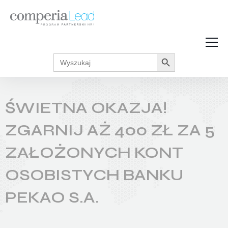
Search Button
Search
Strefa Wiedzy
for:
Zarabiaj w internecie
Podcasty
ŚWIETNA OKAZJA!
Akcje promocyjne
Regulaminy
ZGARNIJ AŻ 400 ZŁ ZA 5
ZAŁOŻONYCH KONT
OSOBISTYCH BANKU
PEKAO S.A.