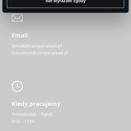
Nie wyrażam zgody
Email
kontakt@comperialead.pl
konsultant@comperialead.pl
Kiedy pracujemy
Poniedziałek – Piątek
9:00 – 17:00