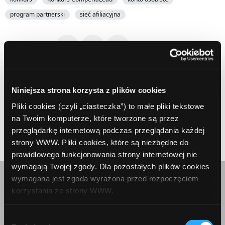
program partnerski
sieć afiliacyjna
Udostępnij:
Niniejsza strona korzysta z plików cookies
Pliki cookies (czyli „ciasteczka”) to małe pliki tekstowe
na Twoim komputerze, które tworzone są przez
Prev Article
Next Article
przeglądarkę internetową podczas przeglądania każdej
strony WWW. Pliki cookies, które są niezbędne do
prawidłowego funkcjonowania strony internetowej nie
wymagają Twojej zgody. Dla pozostałych plików cookies
wymagana jest zgoda wyrażona przed rozpoczęciem
Skontaktuj się z nami
korzystania ze strony WWW.
W każdej chwili możesz zmienić decyzję dotyczącą
Wybór