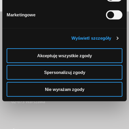
Marketingowe
Skontaktuj się z nami
Wyświetl szczegóły
Akceptuję wszystkie zgody
Spersonalizuj zgody
Korepondencja
Comperia.pl S.A.
Nie wyrażam zgody
ul. Konstruktorska 13
02-673 Warszawa