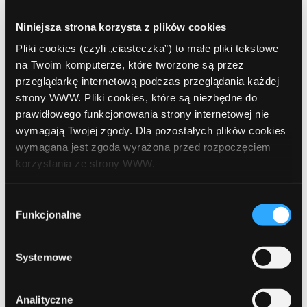
Niniejsza strona korzysta z plików cookies
Posted in:
Akcje promocyjne
Pliki cookies (czyli „ciasteczka”) to małe pliki tekstowe
na Twoim komputerze, które tworzone są przez
Tags:
afiliacja
bank pekao
ComperiaLead
przeglądarkę internetową podczas przeglądania każdej
ComperiaLead konkurs
konkurs
Konkurs ComperiaLead
strony WWW. Pliki cookies, które są niezbędne do
konto dla firm
konto firmowe
nagrody pieniężne
prawidłowego funkcjonowania strony internetowej nie
wymagają Twojej zgody. Dla pozostałych plików cookies
program partnerski
sieć afiliacyjna
wymagana jest zgoda wyrażona przed rozpoczęciem
korzystania ze strony WWW.
Udostępnij:
W każdej chwili możesz zmienić decyzję dotyczącą
Wybór
formy korzystania z plików cookies. Więcej:
Polityka
Funkcjonalne
zgody
prywatności
.
Systemowe
Prev Article
Next Article
Analityczne