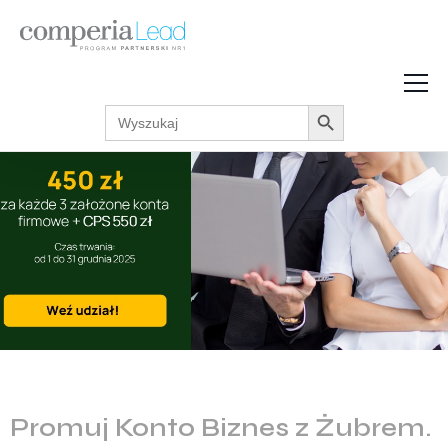
Search Button
Search
Strefa Wiedzy
for:
Zarabiaj w internecie
Podcasty
Akcje promocyjne
Regulaminy
Promuj Konto Biznes z Żubrem.