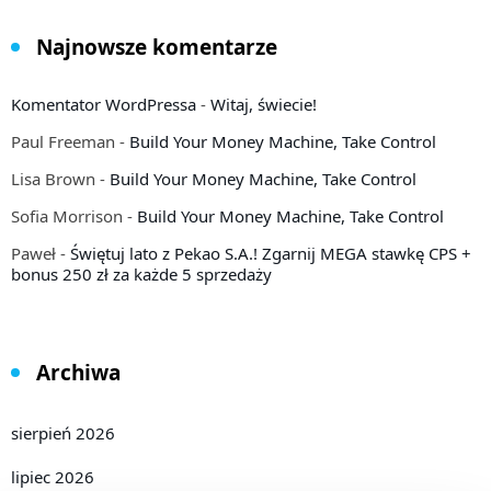
Najnowsze komentarze
Komentator WordPressa
-
Witaj, świecie!
Paul Freeman
-
Build Your Money Machine, Take Control
Lisa Brown
-
Build Your Money Machine, Take Control
Sofia Morrison
-
Build Your Money Machine, Take Control
Paweł
-
Świętuj lato z Pekao S.A.! Zgarnij MEGA stawkę CPS +
bonus 250 zł za każde 5 sprzedaży
Archiwa
sierpień 2026
lipiec 2026