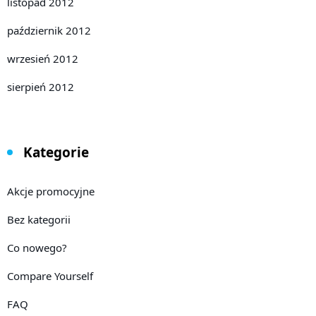
listopad 2012
październik 2012
wrzesień 2012
sierpień 2012
Kategorie
Akcje promocyjne
Bez kategorii
Co nowego?
Compare Yourself
FAQ