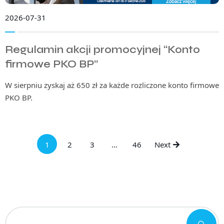
2026-07-31
Regulamin akcji promocyjnej “Konto
firmowe PKO BP”
W sierpniu zyskaj aż 650 zł za każde rozliczone konto firmowe
PKO BP.
1
2
3
…
46
Next