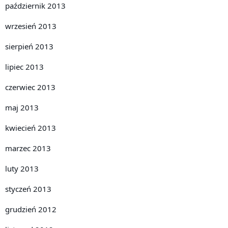
październik 2013
wrzesień 2013
sierpień 2013
lipiec 2013
czerwiec 2013
maj 2013
kwiecień 2013
marzec 2013
luty 2013
styczeń 2013
grudzień 2012