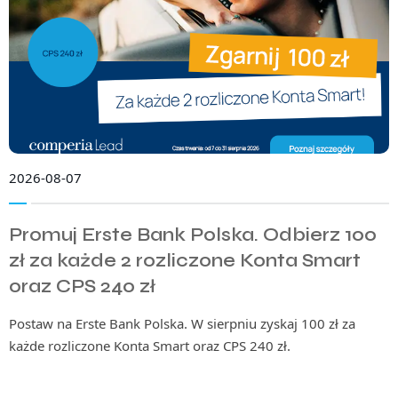
2026-08-07
Promuj Erste Bank Polska. Odbierz 100
zł za każde 2 rozliczone Konta Smart
oraz CPS 240 zł
Postaw na Erste Bank Polska. W sierpniu zyskaj 100 zł za
każde rozliczone Konta Smart oraz CPS 240 zł.