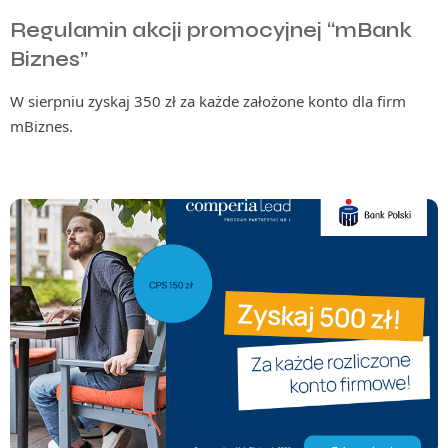
Regulamin akcji promocyjnej “mBank
Biznes”
W sierpniu zyskaj 350 zł za każde założone konto dla firm
mBiznes.