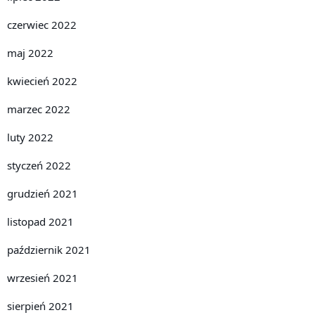
czerwiec 2022
maj 2022
kwiecień 2022
marzec 2022
luty 2022
styczeń 2022
grudzień 2021
listopad 2021
październik 2021
wrzesień 2021
sierpień 2021