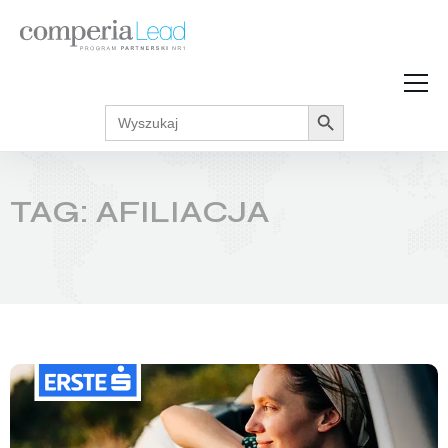
Search Button
Search
Strefa Wiedzy
for:
Zarabiaj w internecie
Podcasty
TAG: AFILIACJA
Akcje promocyjne
Regulaminy