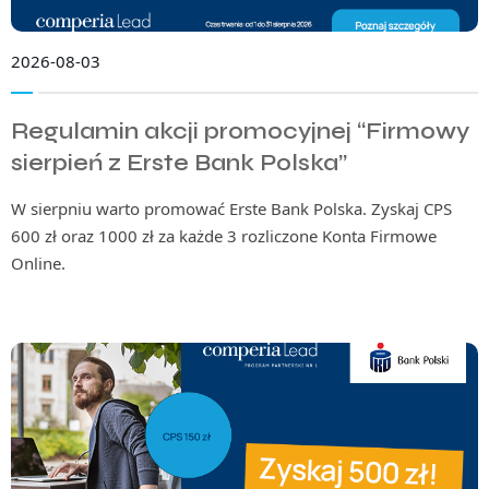
2026-08-03
Regulamin akcji promocyjnej “Firmowy
sierpień z Erste Bank Polska”
W sierpniu warto promować Erste Bank Polska. Zyskaj CPS
600 zł oraz 1000 zł za każde 3 rozliczone Konta Firmowe
Online.