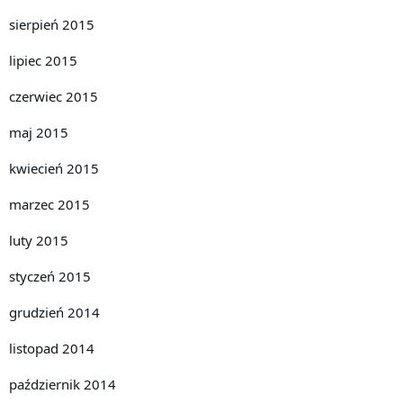
sierpień 2015
lipiec 2015
czerwiec 2015
maj 2015
kwiecień 2015
marzec 2015
luty 2015
styczeń 2015
grudzień 2014
listopad 2014
październik 2014