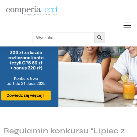
Search Button
Search
Strefa Wiedzy
for:
Zarabiaj w internecie
Podcasty
Akcje promocyjne
Regulaminy
Regulamin konkursu “Lipiec z