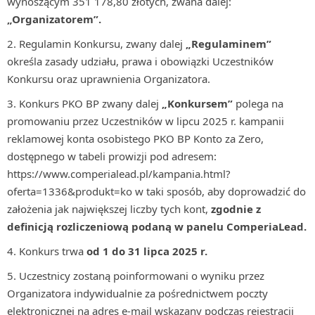
wynoszącym 351 178,80 złotych, zwana dalej:
„Organizatorem”.
Regulamin Konkursu, zwany dalej
„Regulaminem”
określa zasady udziału, prawa i obowiązki Uczestników
Konkursu oraz uprawnienia Organizatora.
Konkurs PKO BP zwany dalej
„Konkursem”
polega na
promowaniu przez Uczestników w lipcu 2025 r. kampanii
reklamowej konta osobistego PKO BP Konto za Zero,
dostępnego w tabeli prowizji pod adresem:
https://www.comperialead.pl/kampania.html?
oferta=1336&produkt=ko w taki sposób, aby doprowadzić do
założenia jak największej liczby tych kont,
zgodnie z
definicją rozliczeniową podaną w panelu ComperiaLead.
Konkurs trwa
od 1 do 31 lipca 2025 r.
Uczestnicy zostaną poinformowani o wyniku przez
Organizatora indywidualnie za pośrednictwem poczty
elektronicznej na adres e-mail wskazany podczas rejestracji