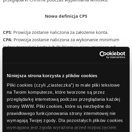
Nowa definicja CPS
CPS
: Prowizja zostanie naliczona za założenie konta.
CPA
: Prowizja zostanie naliczona za wykonanie minimum
jednej transakcji kartą lub BLIKiem w ciągu miesiąca od
otwarcia konta. Transakcja to czynność zachodząca między
sprzedającym i kupującym, która ma na celu wymianę towaru
lub usługi.
Niniejsza strona korzysta z plików cookies
Uwaga:
Uczestnik otrzyma wynagrodzenie pod warunkiem,
Pliki cookies (czyli „ciasteczka”) to małe pliki tekstowe
na Twoim komputerze, które tworzone są przez
że użytkownik nie był klientem banku w ciągu 12
przeglądarkę internetową podczas przeglądania każdej
poprzedzających miesięcy.
strony WWW. Pliki cookies, które są niezbędne do
prawidłowego funkcjonowania strony internetowej nie
wymagają Twojej zgody. Dla pozostałych plików cookies
wymagana jest zgoda wyrażona przed rozpoczęciem