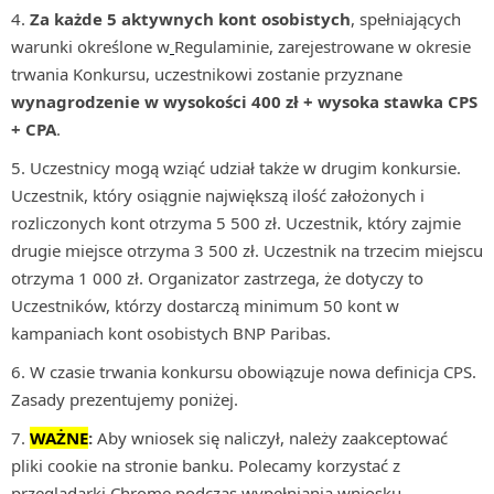
Za każde 5 aktywnych kont osobistych
, spełniających
warunki określone w
Regulaminie, zarejestrowane w okresie
trwania Konkursu, uczestnikowi zostanie przyznane
wynagrodzenie w wysokości 400 zł + wysoka stawka CPS
+ CPA
.
Uczestnicy mogą wziąć udział także w drugim konkursie.
Uczestnik, który osiągnie największą ilość założonych i
rozliczonych kont otrzyma 5 500 zł. Uczestnik, który zajmie
drugie miejsce otrzyma 3 500 zł. Uczestnik na trzecim miejscu
otrzyma 1 000 zł. Organizator zastrzega, że dotyczy to
Uczestników, którzy dostarczą minimum 50 kont w
kampaniach kont osobistych BNP Paribas.
W czasie trwania konkursu obowiązuje nowa definicja CPS.
Zasady prezentujemy poniżej.
WAŻNE
:
Aby wniosek się naliczył, należy zaakceptować
pliki cookie na stronie banku. Polecamy korzystać z
przeglądarki Chrome podczas wypełniania wniosku.