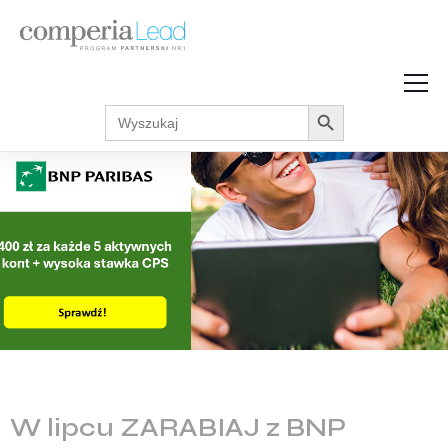
Search Button
Search
Strefa Wiedzy
for:
Zarabiaj w internecie
Podcasty
Akcje promocyjne
Regulaminy
W lipcu ZARABIAJ z BNP