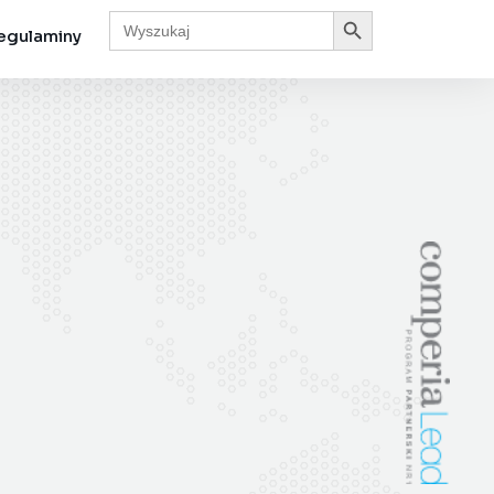
Search Button
Search
for:
egulaminy