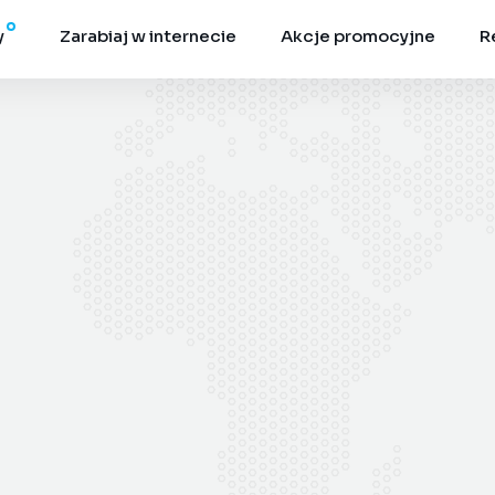
y
Zarabiaj w internecie
Akcje promocyjne
R