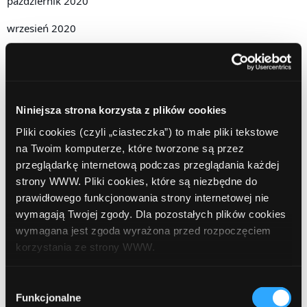
październik 2020
wrzesień 2020
sierpień 2020
lipiec 2020
czerwiec 2020
Niniejsza strona korzysta z plików cookies
Pliki cookies (czyli „ciasteczka”) to małe pliki tekstowe
kwiecień 2020
na Twoim komputerze, które tworzone są przez
luty 2020
przeglądarkę internetową podczas przeglądania każdej
strony WWW. Pliki cookies, które są niezbędne do
grudzień 2019
prawidłowego funkcjonowania strony internetowej nie
wymagają Twojej zgody. Dla pozostałych plików cookies
październik 2019
wymagana jest zgoda wyrażona przed rozpoczęciem
lipiec 2019
korzystania ze strony WWW.
czerwiec 2019
W każdej chwili możesz zmienić decyzję dotyczącą
Wybór
formy korzystania z plików cookies. Więcej:
Polityka
Funkcjonalne
zgody
maj 2019