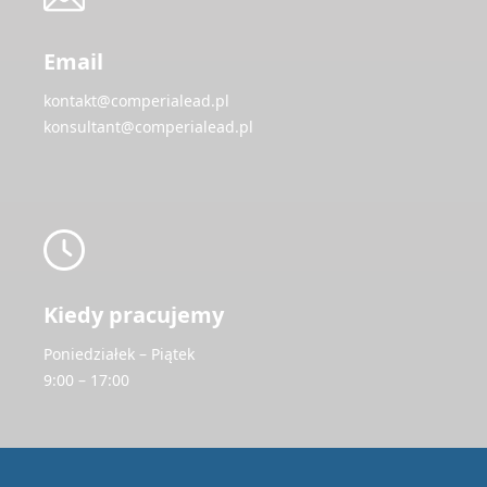
Email
kontakt@comperialead.pl
konsultant@comperialead.pl
Kiedy pracujemy
Poniedziałek – Piątek
9:00 – 17:00