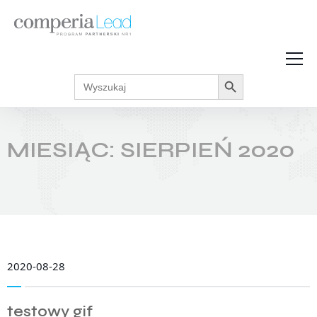
Search Button
Search
Strefa Wiedzy
for:
Zarabiaj w internecie
Podcasty
MIESIĄC:
SIERPIEŃ 2020
Akcje promocyjne
Regulaminy
2020-08-28
testowy gif