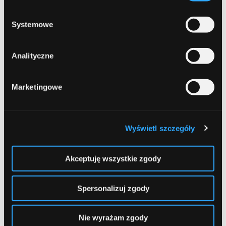
prywatności
.
kwiecień 2019
Systemowe
grudzień 2018
Analityczne
listopad 2018
październik 2018
Marketingowe
wrzesień 2018
sierpień 2018
Wyświetl szczegóły
lipiec 2018
czerwiec 2018
Akceptuję wszystkie zgody
marzec 2018
Spersonalizuj zgody
luty 2018
grudzień 2017
Nie wyrażam zgody