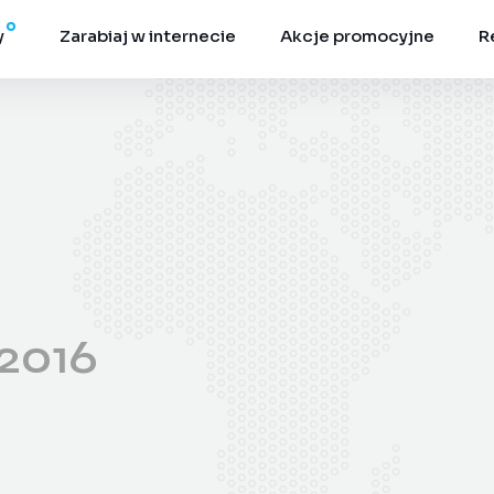
y
Zarabiaj w internecie
Akcje promocyjne
R
2016