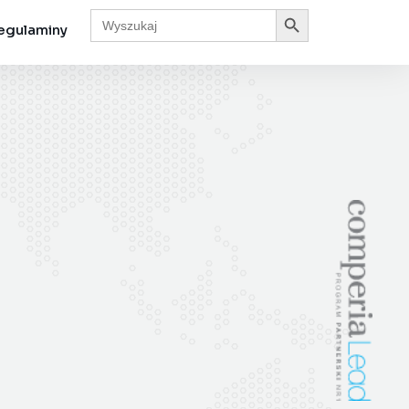
Search Button
Search
for:
egulaminy