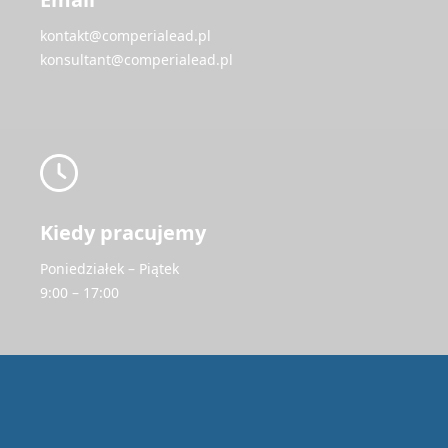
kontakt@comperialead.pl
konsultant@comperialead.pl
Kiedy pracujemy
Poniedziałek – Piątek
9:00 – 17:00