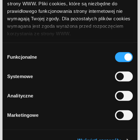
strony WWW. Pliki cookies, które są niezbędne do
prawidłowego funkcjonowania strony internetowej nie
czerwiec 2022
wymagają Twojej zgody. Dla pozostałych plików cookies
maj 2022
wymagana jest zgoda wyrażona przed rozpoczęciem
korzystania ze strony WWW.
kwiecień 2022
W każdej chwili możesz zmienić decyzję dotyczącą
marzec 2022
Wybór
formy korzystania z plików cookies. Więcej:
Polityka
Funkcjonalne
zgody
luty 2022
prywatności
.
styczeń 2022
Systemowe
grudzień 2021
Analityczne
listopad 2021
październik 2021
Marketingowe
wrzesień 2021
sierpień 2021