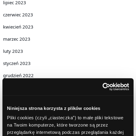
lipiec 2023
czerwiec 2023
kwiecień 2023
marzec 2023
luty 2023
styczeń 2023
grudzień 2022
listopad 2022
październik 2022
Niniejsza strona korzysta z plików cookies
wrzesień 2022
Pliki cookies (czyli „ciasteczka”) to małe pliki tekstowe
sierpień 2022
na Twoim komputerze, które tworzone są przez
przeglądarkę internetową podczas przeglądania każdej
lipiec 2022