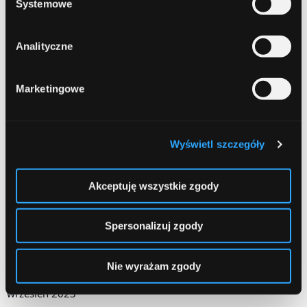
Systemowe
wrzesień 2024
sierpień 2024
Analityczne
lipiec 2024
Marketingowe
czerwiec 2024
kwiecień 2024
Wyświetl szczegóły
marzec 2024
luty 2024
Akceptuję wszystkie zgody
grudzień 2023
Spersonalizuj zgody
listopad 2023
październik 2023
Nie wyrażam zgody
wrzesień 2023