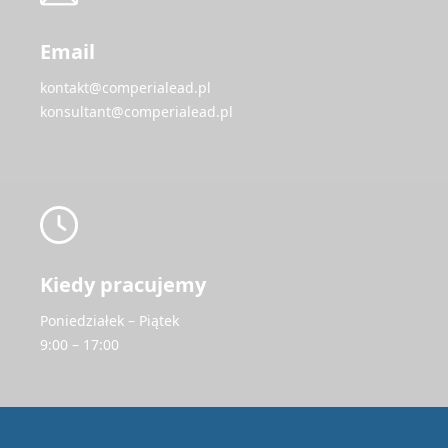
Email
kontakt@comperialead.pl
konsultant@comperialead.pl
Kiedy pracujemy
Poniedziałek – Piątek
9:00 – 17:00