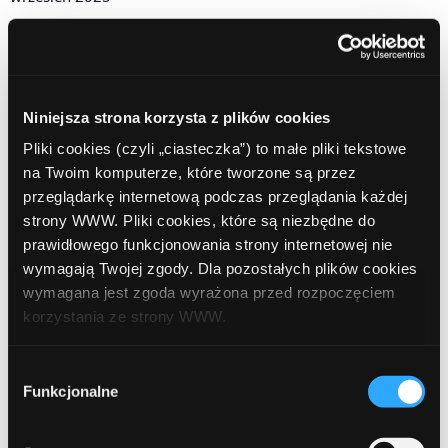
sierpień 2025
lipiec 2025
czerwiec 2025
Niniejsza strona korzysta z plików cookies
Pliki cookies (czyli „ciasteczka”) to małe pliki tekstowe
maj 2025
na Twoim komputerze, które tworzone są przez
kwiecień 2025
przeglądarkę internetową podczas przeglądania każdej
strony WWW. Pliki cookies, które są niezbędne do
marzec 2025
prawidłowego funkcjonowania strony internetowej nie
wymagają Twojej zgody. Dla pozostałych plików cookies
luty 2025
wymagana jest zgoda wyrażona przed rozpoczęciem
styczeń 2025
korzystania ze strony WWW.
grudzień 2024
W każdej chwili możesz zmienić decyzję dotyczącą
Wybór
formy korzystania z plików cookies. Więcej:
Polityka
Funkcjonalne
listopad 2024
zgody
prywatności
.
październik 2024