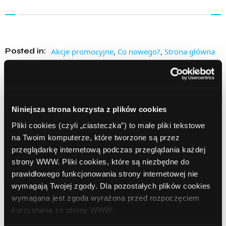
Posted in:
Akcje promocyjne
,
Co nowego?
,
Strona główna
Tags:
bank pekao
biznes
Niniejsza strona korzysta z plików cookies
Udostępnij:
Pliki cookies (czyli „ciasteczka”) to małe pliki tekstowe
na Twoim komputerze, które tworzone są przez
przeglądarkę internetową podczas przeglądania każdej
strony WWW. Pliki cookies, które są niezbędne do
prawidłowego funkcjonowania strony internetowej nie
wymagają Twojej zgody. Dla pozostałych plików cookies
Prev Article
Next Article
wymagana jest zgoda wyrażona przed rozpoczęciem
korzystania ze strony WWW.