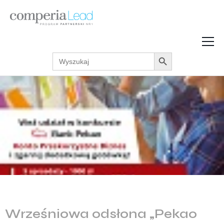
Search Button
Search
Strefa Wiedzy
for:
Zarabiaj w internecie
Podcasty
Akcje promocyjne
Regulaminy
Wrześniowa odsłona „Pekao