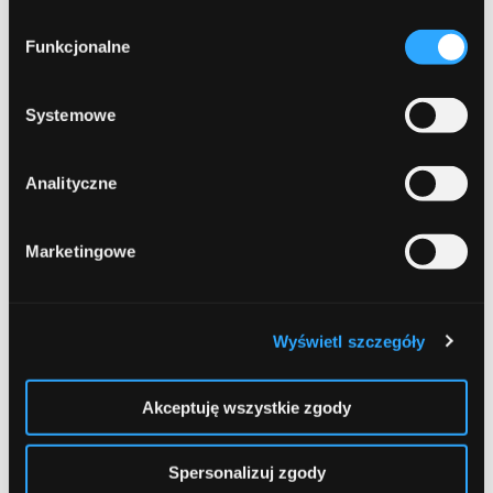
W każdej chwili możesz zmienić decyzję dotyczącą
Wybór
formy korzystania z plików cookies. Więcej:
Polityka
Funkcjonalne
zgody
prywatności
.
Leave a comment
Systemowe
Comment
Required
Analityczne
Marketingowe
Wyświetl szczegóły
Akceptuję wszystkie zgody
Name
Required
Spersonalizuj zgody