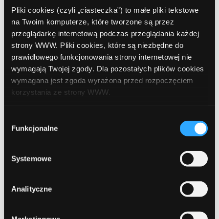
lipiec 2019
Pliki cookies (czyli „ciasteczka”) to małe pliki tekstowe
na Twoim komputerze, które tworzone są przez
czerwiec 2019
przeglądarkę internetową podczas przeglądania każdej
strony WWW. Pliki cookies, które są niezbędne do
maj 2019
prawidłowego funkcjonowania strony internetowej nie
kwiecień 2019
wymagają Twojej zgody. Dla pozostałych plików cookies
wymagana jest zgoda wyrażona przed rozpoczęciem
grudzień 2018
korzystania ze strony WWW.
listopad 2018
W każdej chwili możesz zmienić decyzję dotyczącą
Wybór
październik 2018
formy korzystania z plików cookies. Więcej:
Polityka
Funkcjonalne
zgody
prywatności
.
wrzesień 2018
Systemowe
sierpień 2018
lipiec 2018
Analityczne
czerwiec 2018