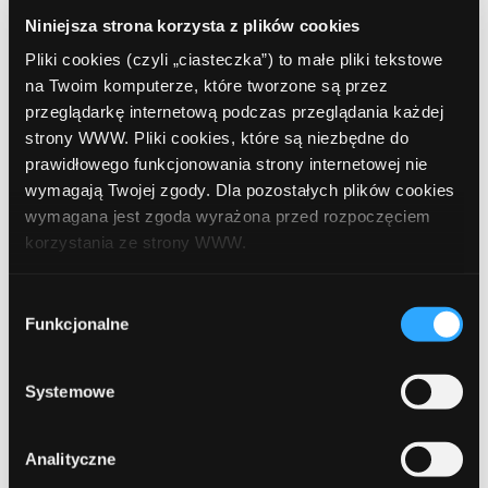
Niniejsza strona korzysta z plików cookies
grudzień 2022
Pliki cookies (czyli „ciasteczka”) to małe pliki tekstowe
listopad 2022
na Twoim komputerze, które tworzone są przez
przeglądarkę internetową podczas przeglądania każdej
październik 2022
strony WWW. Pliki cookies, które są niezbędne do
wrzesień 2022
prawidłowego funkcjonowania strony internetowej nie
wymagają Twojej zgody. Dla pozostałych plików cookies
sierpień 2022
wymagana jest zgoda wyrażona przed rozpoczęciem
korzystania ze strony WWW.
lipiec 2022
czerwiec 2022
W każdej chwili możesz zmienić decyzję dotyczącą
Wybór
formy korzystania z plików cookies. Więcej:
Polityka
Funkcjonalne
zgody
maj 2022
prywatności
.
kwiecień 2022
Systemowe
marzec 2022
Analityczne
luty 2022