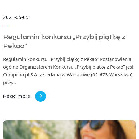
2021-05-05
Regulamin konkursu „Przybij piątkę z
Pekao”
Regulamin konkursu „Przybij piątkę z Pekao” Postanowienia
ogólne Organizatorem Konkursu „Przybij piątkę z Pekao” jest
Comperia.pl S.A. z siedzibą w Warszawie (02-673 Warszawa),
przy…
Read more