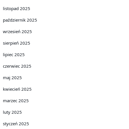
listopad 2025
październik 2025
wrzesień 2025
sierpień 2025
lipiec 2025
czerwiec 2025
maj 2025
kwiecień 2025
marzec 2025
luty 2025
styczeń 2025