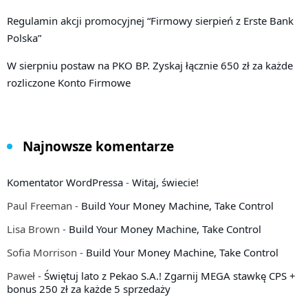
Regulamin akcji promocyjnej “Firmowy sierpień z Erste Bank
Polska”
W sierpniu postaw na PKO BP. Zyskaj łącznie 650 zł za każde
rozliczone Konto Firmowe
Najnowsze komentarze
Komentator WordPressa
-
Witaj, świecie!
Paul Freeman
-
Build Your Money Machine, Take Control
Lisa Brown
-
Build Your Money Machine, Take Control
Sofia Morrison
-
Build Your Money Machine, Take Control
Paweł
-
Świętuj lato z Pekao S.A.! Zgarnij MEGA stawkę CPS +
bonus 250 zł za każde 5 sprzedaży