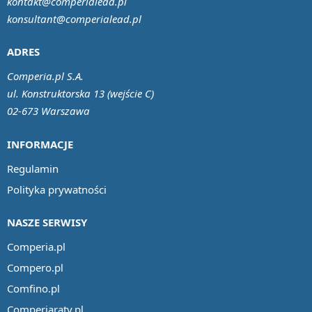
kontakt@comperialead.pl
konsultant@comperialead.pl
ADRES
Comperia.pl S.A.
ul. Konstruktorska 13 (wejście C)
02-673 Warszawa
INFORMACJE
Regulamin
Polityka prywatności
NASZE SERWISY
Comperia.pl
Compero.pl
Comfino.pl
Comperiaraty.pl