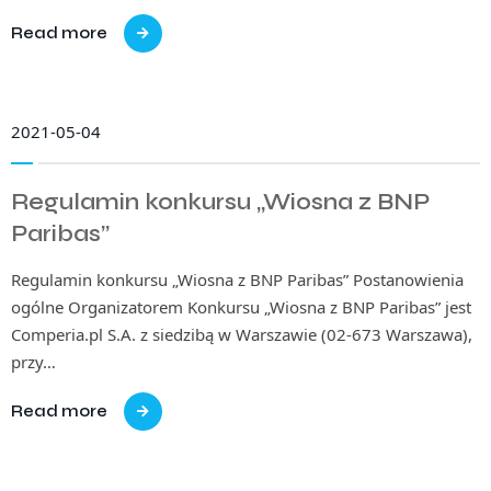
Read more
2021-05-04
Regulamin konkursu „Wiosna z BNP
Paribas”
Regulamin konkursu „Wiosna z BNP Paribas” Postanowienia
ogólne Organizatorem Konkursu „Wiosna z BNP Paribas” jest
Comperia.pl S.A. z siedzibą w Warszawie (02-673 Warszawa),
przy…
Read more