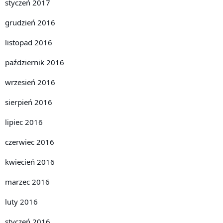
styczeń 2017
grudzień 2016
listopad 2016
październik 2016
wrzesień 2016
sierpień 2016
lipiec 2016
czerwiec 2016
kwiecień 2016
marzec 2016
luty 2016
styczeń 2016