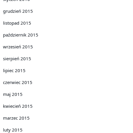
grudzień 2015
listopad 2015
październik 2015
wrzesień 2015
sierpień 2015
lipiec 2015
czerwiec 2015
maj 2015
kwiecień 2015
marzec 2015
luty 2015