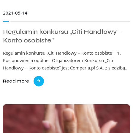
2021-05-14
Regulamin konkursu „Citi Handlowy –
Konto osobiste”
Regulamin konkursu „Citi Handlowy – Konto osobiste” 1.
Postanowienia ogólne Organizatorem Konkursu „Citi
Handlowy – Konto osobiste” jest Comperia.pl S.A. z siedzibą…
Read more