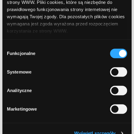
grudzień 2018
strony WWW. Pliki cookies, które są niezbędne do
prawidłowego funkcjonowania strony internetowej nie
listopad 2018
wymagają Twojej zgody. Dla pozostałych plików cookies
wymagana jest zgoda wyrażona przed rozpoczęciem
październik 2018
korzystania ze strony WWW.
wrzesień 2018
W każdej chwili możesz zmienić decyzję dotyczącą
Wybór
sierpień 2018
formy korzystania z plików cookies. Więcej:
Polityka
Funkcjonalne
zgody
prywatności
.
lipiec 2018
Systemowe
czerwiec 2018
marzec 2018
Analityczne
luty 2018
Marketingowe
grudzień 2017
październik 2017
Wyświetl szczegóły
wrzesień 2017