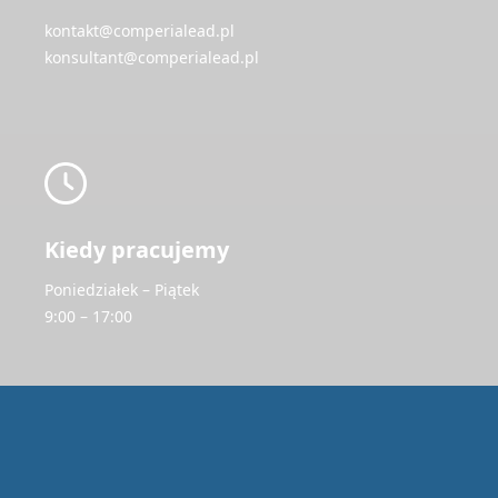
kontakt@comperialead.pl
konsultant@comperialead.pl
Kiedy pracujemy
Poniedziałek – Piątek
9:00 – 17:00