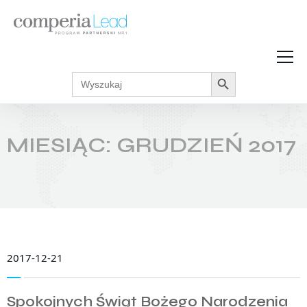
Search Button
Search
Strefa Wiedzy
for:
Zarabiaj w internecie
Podcasty
MIESIĄC:
GRUDZIEŃ 2017
Akcje promocyjne
Regulaminy
2017-12-21
Spokojnych Świąt Bożego Narodzenia