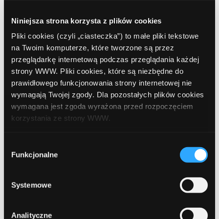
luty 2020
Niniejsza strona korzysta z plików cookies
grudzień 2019
Pliki cookies (czyli „ciasteczka”) to małe pliki tekstowe
październik 2019
na Twoim komputerze, które tworzone są przez
przeglądarkę internetową podczas przeglądania każdej
lipiec 2019
strony WWW. Pliki cookies, które są niezbędne do
czerwiec 2019
prawidłowego funkcjonowania strony internetowej nie
wymagają Twojej zgody. Dla pozostałych plików cookies
maj 2019
wymagana jest zgoda wyrażona przed rozpoczęciem
korzystania ze strony WWW.
kwiecień 2019
grudzień 2018
W każdej chwili możesz zmienić decyzję dotyczącą
Wybór
formy korzystania z plików cookies. Więcej:
Polityka
Funkcjonalne
zgody
listopad 2018
prywatności
.
październik 2018
Systemowe
wrzesień 2018
Analityczne
sierpień 2018