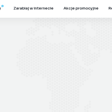
y
Zarabiaj w internecie
Akcje promocyjne
R