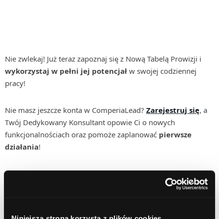
Nie zwlekaj! Już teraz zapoznaj się z Nową Tabelą Prowizji i
wykorzystaj w pełni jej potencjał
w swojej codziennej
pracy!
Nie masz jeszcze konta w ComperiaLead?
Zarejestruj się
, a
Twój Dedykowany Konsultant opowie Ci o nowych
funkcjonalnościach oraz pomoże zaplanować
pierwsze
działania
!
Posted in:
Co nowego?
,
Narzędzia
,
Produkty
,
Niniejsza strona korzysta z plików cookies