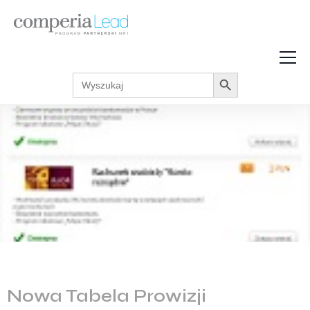
Search Button
Search
Strefa Wiedzy
for:
Zarabiaj w internecie
Podcasty
Akcje promocyjne
Regulaminy
Nowa Tabela Prowizji