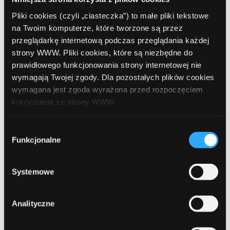
Strona główna
Pliki cookies (czyli „ciasteczka”) to małe pliki tekstowe
na Twoim komputerze, które tworzone są przez
Tags:
dedykowani konsultanci
nowa tabela prowizji
przeglądarkę internetową podczas przeglądania każdej
strony WWW. Pliki cookies, które są niezbędne do
nowości w ComperiaLead
program partnerski
prawidłowego funkcjonowania strony internetowej nie
statystyki kampanii
wyższe konwersje
wymagają Twojej zgody. Dla pozostałych plików cookies
zaawansowana wyszukiwarka
zarabiaj więcej
wymagana jest zgoda wyrażona przed rozpoczęciem
korzystania ze strony WWW.
Udostępnij:
W każdej chwili możesz zmienić decyzję dotyczącą
Wybór
formy korzystania z plików cookies. Więcej:
Polityka
Funkcjonalne
zgody
prywatności
.
Systemowe
Prev Article
Next Article
Analityczne