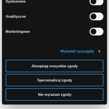
Systemowe
Komentator WordPressa
-
Witaj, świecie!
Analityczne
Paul Freeman
-
Build Your Money Machine, Take Control
Lisa Brown
-
Build Your Money Machine, Take Control
Marketingowe
Sofia Morrison
-
Build Your Money Machine, Take Control
Paweł
-
Świętuj lato z Pekao S.A.! Zgarnij MEGA stawkę CPS +
bonus 250 zł za każde 5 sprzedaży
Wyświetl szczegóły
Akceptuję wszystkie zgody
Archiwa
Spersonalizuj zgody
sierpień 2026
lipiec 2026
Nie wyrażam zgody
czerwiec 2026