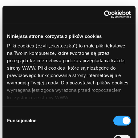
Ostatnie wpisy
Promuj Erste Bank Polska. Odbierz 100 zł za każde 2
Niniejsza strona korzysta z plików cookies
rozliczone Konta Smart oraz CPS 240 zł
Pliki cookies (czyli „ciasteczka”) to małe pliki tekstowe
na Twoim komputerze, które tworzone są przez
Regulamin akcji promocyjnej “Sierpień z Kontem Smart”
przeglądarkę internetową podczas przeglądania każdej
Lato z mBankiem. Odbierz 800 zł za każde 5 rozliczonych
strony WWW. Pliki cookies, które są niezbędne do
kont osobistych
prawidłowego funkcjonowania strony internetowej nie
wymagają Twojej zgody. Dla pozostałych plików cookies
Regulamin akcji promocyjnej mBanku – sierpień 2026
wymagana jest zgoda wyrażona przed rozpoczęciem
korzystania ze strony WWW.
W sierpień promuj Konto Firmowe Online. Zyskaj CPS 600 zł
oraz 1000 zł za 3 rozliczone konta
W każdej chwili możesz zmienić decyzję dotyczącą
Wybór
formy korzystania z plików cookies. Więcej:
Polityka
Funkcjonalne
zgody
prywatności
.
Najnowsze komentarze