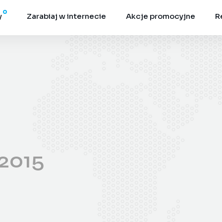
y
Zarabiaj w internecie
Akcje promocyjne
R
2015