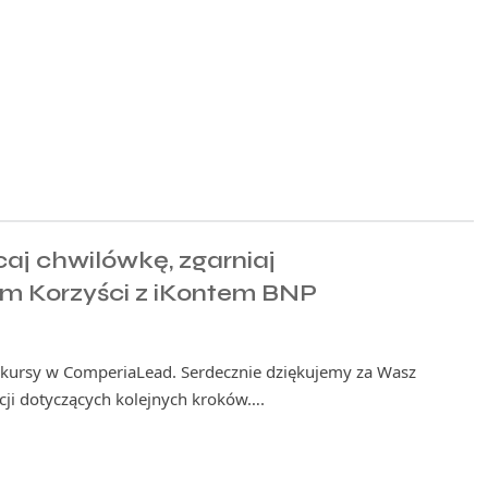
aj chwilówkę, zgarniaj
ym Korzyści z iKontem BNP
kursy w ComperiaLead. Serdecznie dziękujemy za Wasz
cji dotyczących kolejnych kroków….