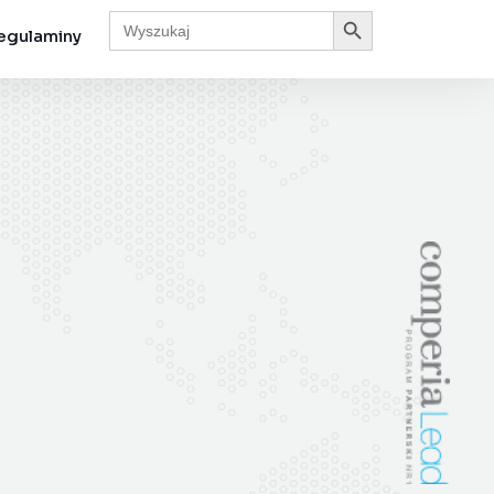
Search Button
Search
for:
egulaminy