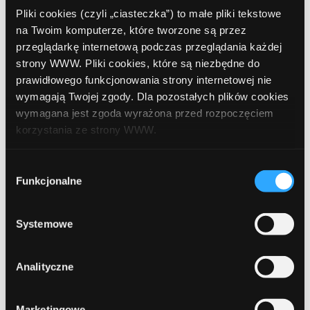
Pliki cookies (czyli „ciasteczka”) to małe pliki tekstowe
Posted in:
Narzędzia
,
Produkty
,
Strona główna
na Twoim komputerze, które tworzone są przez
przeglądarkę internetową podczas przeglądania każdej
Tags:
Comperia Doradca
ComperiaLead
strony WWW. Pliki cookies, które są niezbędne do
prawidłowego funkcjonowania strony internetowej nie
kreacje mailingowe
kredyty gotówkowe
kredyty hipoteczne
wymagają Twojej zgody. Dla pozostałych plików cookies
nowe formularze
wymagana jest zgoda wyrażona przed rozpoczęciem
korzystania ze strony WWW.
Udostępnij:
W każdej chwili możesz zmienić decyzję dotyczącą
Wybór
formy korzystania z plików cookies. Więcej:
Polityka
Funkcjonalne
zgody
prywatności
.
Systemowe
Prev Article
Next Article
Analityczne
Marketingowe