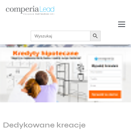
Search Button
Search
Strefa Wiedzy
for:
Zarabiaj w internecie
Podcasty
Akcje promocyjne
Regulaminy
Dedykowane kreacje