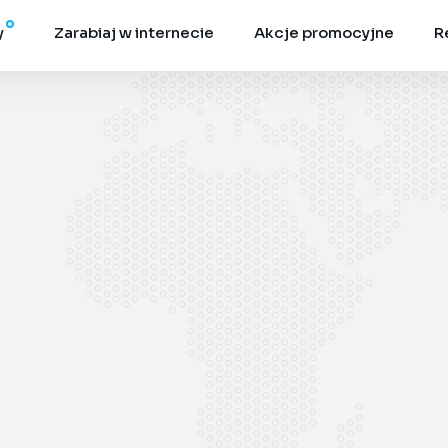
y
Zarabiaj w internecie
Akcje promocyjne
R