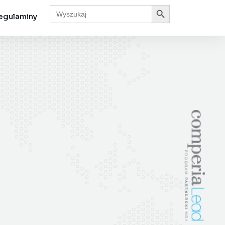
Search Button
Search
for:
egulaminy