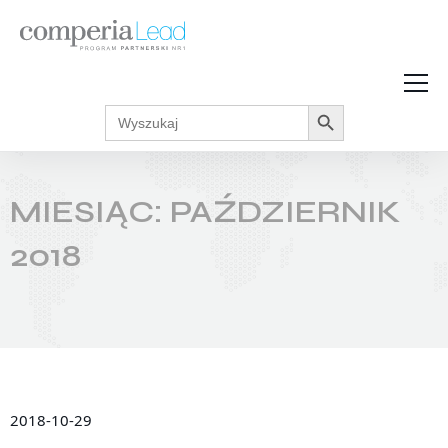
Search Button
Search
Strefa Wiedzy
for:
Zarabiaj w internecie
Podcasty
MIESIĄC:
PAŹDZIERNIK
Akcje promocyjne
Regulaminy
2018
2018-10-29