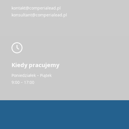
kontakt@comperialead.pl
konsultant@comperialead.pl
Kiedy pracujemy
Poniedziałek – Piątek
9:00 – 17:00