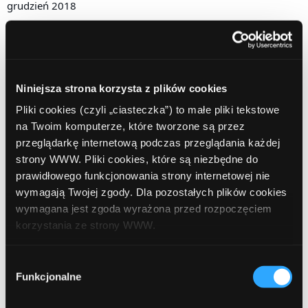
grudzień 2018
listopad 2018
październik 2018
wrzesień 2018
Niniejsza strona korzysta z plików cookies
Pliki cookies (czyli „ciasteczka”) to małe pliki tekstowe
sierpień 2018
na Twoim komputerze, które tworzone są przez
lipiec 2018
przeglądarkę internetową podczas przeglądania każdej
strony WWW. Pliki cookies, które są niezbędne do
czerwiec 2018
prawidłowego funkcjonowania strony internetowej nie
wymagają Twojej zgody. Dla pozostałych plików cookies
marzec 2018
wymagana jest zgoda wyrażona przed rozpoczęciem
luty 2018
korzystania ze strony WWW.
grudzień 2017
W każdej chwili możesz zmienić decyzję dotyczącą
Wybór
formy korzystania z plików cookies. Więcej:
Polityka
Funkcjonalne
zgody
październik 2017
prywatności
.