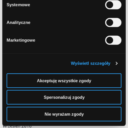
wrzesień 2017
Systemowe
sierpień 2017
Analityczne
czerwiec 2017
maj 2017
Marketingowe
kwiecień 2017
marzec 2017
Wyświetl szczegóły
luty 2017
styczeń 2017
Akceptuję wszystkie zgody
grudzień 2016
Spersonalizuj zgody
listopad 2016
październik 2016
Nie wyrażam zgody
wrzesień 2016