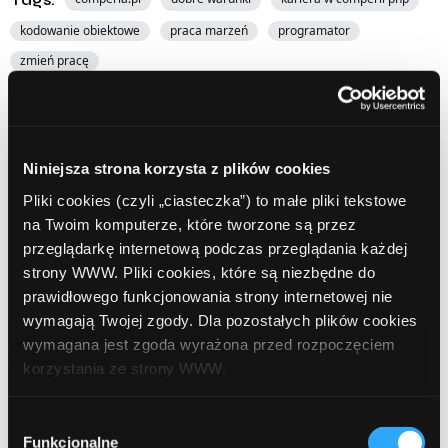
kodowanie obiektowe
praca marzeń
programator
zmień pracę
Udostępnij:
Niniejsza strona korzysta z plików cookies
Pliki cookies (czyli „ciasteczka”) to małe pliki tekstowe
na Twoim komputerze, które tworzone są przez
przeglądarkę internetową podczas przeglądania każdej
strony WWW. Pliki cookies, które są niezbędne do
Prev Article
Next Article
prawidłowego funkcjonowania strony internetowej nie
wymagają Twojej zgody. Dla pozostałych plików cookies
wymagana jest zgoda wyrażona przed rozpoczęciem
korzystania ze strony WWW.
W każdej chwili możesz zmienić decyzję dotyczącą
Wybór
Leave a comment
formy korzystania z plików cookies. Więcej:
Polityka
Funkcjonalne
zgody