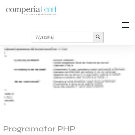
Search Button
Search
Strefa Wiedzy
for:
Zarabiaj w internecie
Podcasty
Akcje promocyjne
Regulaminy
Programator PHP