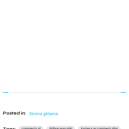
Posted in:
Strona główna
Tags:
comperia.pl
dobre warunki
kariera w comperii php