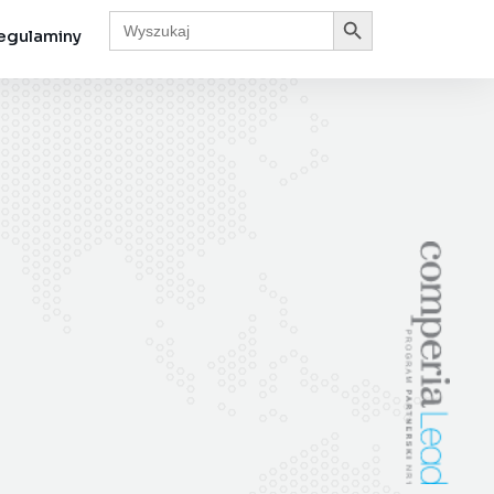
Search Button
Search
for:
egulaminy