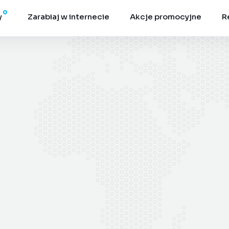
y
Zarabiaj w internecie
Akcje promocyjne
R