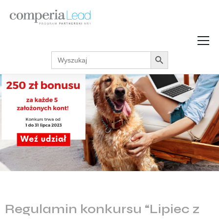
Search Button
Search
Strefa Wiedzy
for:
Zarabiaj w internecie
Podcasty
Akcje promocyjne
Regulaminy
Regulamin konkursu “Lipiec z