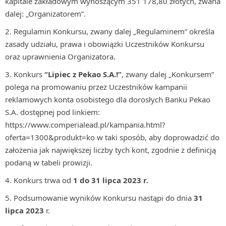
kapitale zakładowym wynoszącym 351 178,80 złotych, zwana
dalej: „Organizatorem”.
Regulamin Konkursu, zwany dalej „Regulaminem” określa
zasady udziału, prawa i obowiązki Uczestników Konkursu
oraz uprawnienia Organizatora.
Konkurs
“Lipiec z Pekao S.A.!”
, zwany dalej „Konkursem”
polega na promowaniu przez Uczestników kampanii
reklamowych konta osobistego dla dorosłych Banku Pekao
S.A. dostępnej pod linkiem:
https://www.comperialead.pl/kampania.html?
oferta=1300&produkt=ko w taki sposób, aby doprowadzić do
założenia jak największej liczby tych kont, zgodnie z definicją
podaną w tabeli prowizji.
Konkurs trwa od
1 do 31 lipca 2023
r.
Podsumowanie wyników Konkursu nastąpi do dnia
31
lipca 2023
r.