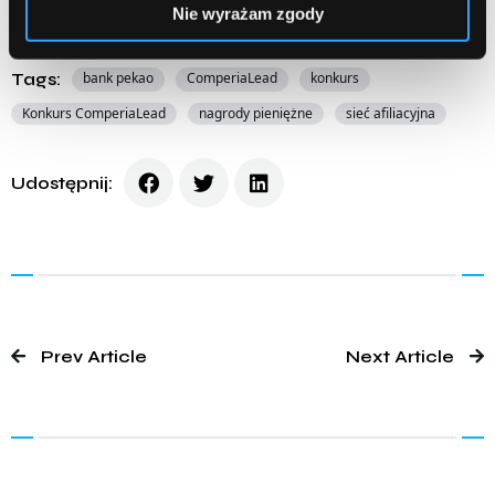
Nie wyrażam zgody
Posted in:
Akcje promocyjne
Tags:
bank pekao
ComperiaLead
konkurs
Konkurs ComperiaLead
nagrody pieniężne
sieć afiliacyjna
Udostępnij:
Prev Article
Next Article