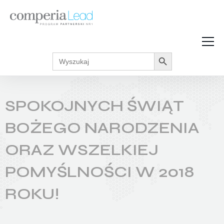
Search Button
Search
Strefa Wiedzy
for:
Zarabiaj w internecie
Podcasty
SPOKOJNYCH ŚWIĄT
Akcje promocyjne
Regulaminy
BOŻEGO NARODZENIA
ORAZ WSZELKIEJ
POMYŚLNOŚCI W 2018
ROKU!