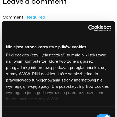
Leave a comment
Comment
Required
Niniejsza strona korzysta z plików cookies
Pliki cookies (czyli „ciasteczka”) to małe pliki tekstowe
na Twoim komputerze, które tworzone są przez
przeglądarkę internetową podczas przeglądania każdej
strony WWW. Pliki cookies, które są niezbędne do
prawidłowego funkcjonowania strony internetowej nie
Name
Required
wymagają Twojej zgody. Dla pozostałych plików cookies
wymagana jest zgoda wyrażona przed rozpoczęciem
korzystania ze strony WWW.
W każdej chwili możesz zmienić decyzję dotyczącą
Wybór
Email
Required