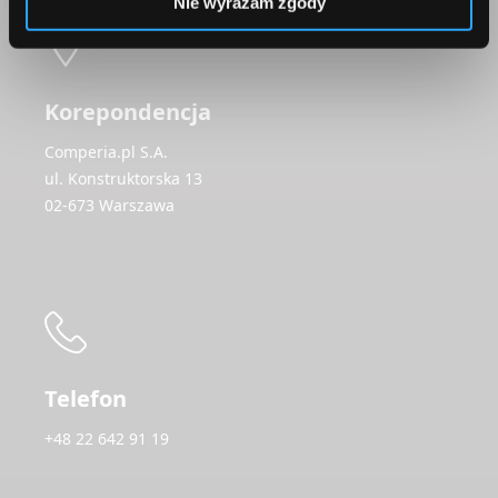
Nie wyrażam zgody
Korepondencja
Comperia.pl S.A.
ul. Konstruktorska 13
02-673 Warszawa
Telefon
+48 22 642 91 19