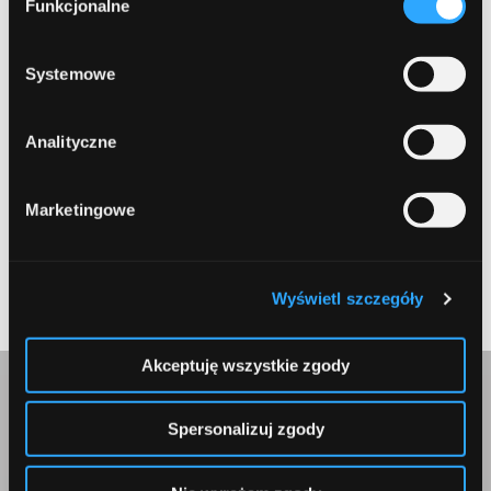
formy korzystania z plików cookies. Więcej:
Polityka
Funkcjonalne
zgody
prywatności
.
Systemowe
Zapamiętaj moje dane w tej przeglądarce podczas pisania
Analityczne
kolejnych komentarzy.
Marketingowe
Submit
Wyświetl szczegóły
Akceptuję wszystkie zgody
Skontaktuj się z nami
Spersonalizuj zgody