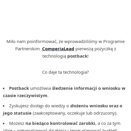
Miło nam poinformować, że wprowadziliśmy w Programie
Partnerskim
ComperiaLead
pierwszą pożyczkę z
technologią
postback
!
Co daje ta technologia?
Postback
umożliwia
śledzenie informacji o wniosku w
czasie rzeczywistym
.
Zyskujesz dostęp do wiedzy o
złożeniu wniosku oraz o
jego statusie
(zaakceptowany, oczekuje lub odrzucony).
Możesz
na bieżąco kontrolować zarobki
, a co za tym
idzie – optymalizować działania i lepiej planować budżet!