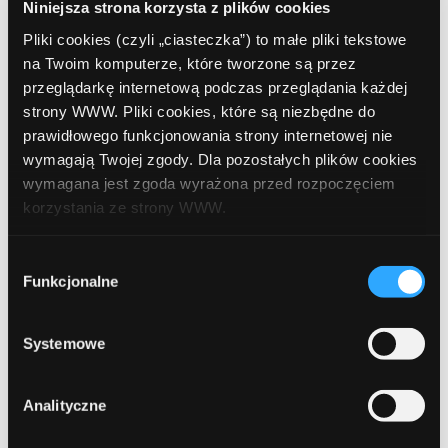
Niniejsza strona korzysta z plików cookies
Marzena
Pliki cookies (czyli „ciasteczka”) to małe pliki tekstowe
Odpowiedz
2018-09-24
na Twoim komputerze, które tworzone są przez
przeglądarkę internetową podczas przeglądania każdej
strony WWW. Pliki cookies, które są niezbędne do
Bardzo fajny sposób
prawidłowego funkcjonowania strony internetowej nie
wymagają Twojej zgody. Dla pozostałych plików cookies
wymagana jest zgoda wyrażona przed rozpoczęciem
korzystania ze strony WWW.
redaktor
Odpowiedz
2018-09-25
W każdej chwili możesz zmienić decyzję dotyczącą
Wybór
formy korzystania z plików cookies. Więcej:
Polityka
Funkcjonalne
zgody
prywatności
.
Dziękujemy
Systemowe
Analityczne