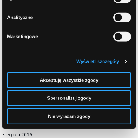
czerwiec 2017
Analityczne
maj 2017
kwiecień 2017
Marketingowe
marzec 2017
luty 2017
Wyświetl szczegóły
styczeń 2017
Akceptuję wszystkie zgody
grudzień 2016
listopad 2016
Spersonalizuj zgody
październik 2016
Nie wyrażam zgody
wrzesień 2016
sierpień 2016