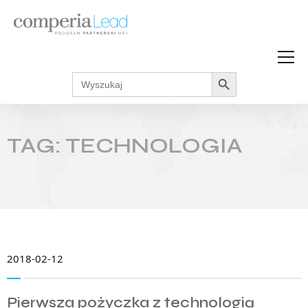
Search Button
Search
Strefa Wiedzy
for:
Zarabiaj w internecie
Podcasty
TAG: TECHNOLOGIA
Akcje promocyjne
Regulaminy
2018-02-12
Pierwsza pożyczka z technologią