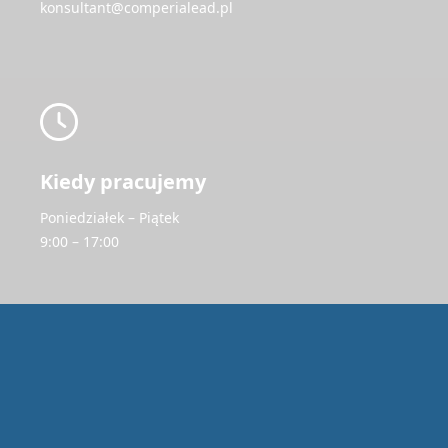
konsultant@comperialead.pl
Kiedy pracujemy
Poniedziałek – Piątek
9:00 – 17:00