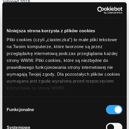
listopad 2018
październik 2018
wrzesień 2018
Niniejsza strona korzysta z plików cookies
sierpień 2018
Pliki cookies (czyli „ciasteczka”) to małe pliki tekstowe
na Twoim komputerze, które tworzone są przez
lipiec 2018
przeglądarkę internetową podczas przeglądania każdej
czerwiec 2018
strony WWW. Pliki cookies, które są niezbędne do
prawidłowego funkcjonowania strony internetowej nie
marzec 2018
wymagają Twojej zgody. Dla pozostałych plików cookies
wymagana jest zgoda wyrażona przed rozpoczęciem
luty 2018
korzystania ze strony WWW.
grudzień 2017
W każdej chwili możesz zmienić decyzję dotyczącą
Wybór
październik 2017
formy korzystania z plików cookies. Więcej:
Polityka
Funkcjonalne
zgody
prywatności
.
wrzesień 2017
Systemowe
sierpień 2017