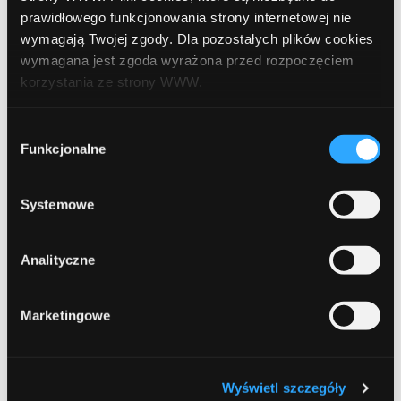
Udostępnij:
prawidłowego funkcjonowania strony internetowej nie
wymagają Twojej zgody. Dla pozostałych plików cookies
wymagana jest zgoda wyrażona przed rozpoczęciem
korzystania ze strony WWW.
W każdej chwili możesz zmienić decyzję dotyczącą
Wybór
formy korzystania z plików cookies. Więcej:
Polityka
Funkcjonalne
zgody
Prev Article
Next Article
prywatności
.
Systemowe
Analityczne
Leave a comment
Marketingowe
Comment
Required
Wyświetl szczegóły