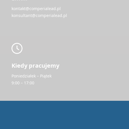
kontakt@comperialead.pl
konsultant@comperialead.pl
Kiedy pracujemy
Poniedziałek – Piątek
9:00 – 17:00