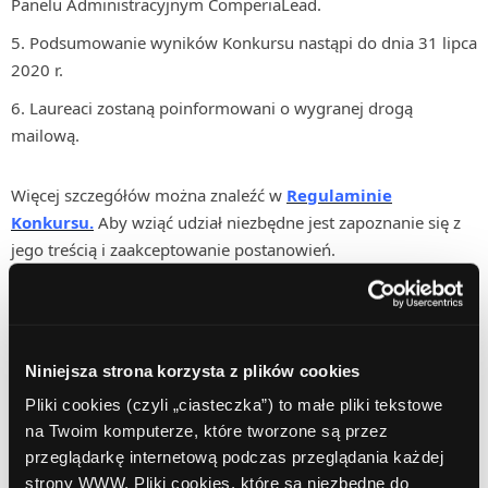
Panelu Administracyjnym ComperiaLead.
Podsumowanie wyników Konkursu nastąpi do dnia 31 lipca
2020 r.
Laureaci zostaną poinformowani o wygranej drogą
mailową.
Więcej szczegółów można znaleźć w
Regulaminie
Konkursu.
Aby wziąć udział niezbędne jest zapoznanie się z
jego treścią i zaakceptowanie postanowień.
Niniejsza strona korzysta z plików cookies
Pliki cookies (czyli „ciasteczka”) to małe pliki tekstowe
Posted in:
Akcje promocyjne
,
Co nowego?
,
Produkty
,
na Twoim komputerze, które tworzone są przez
Strona główna
przeglądarkę internetową podczas przeglądania każdej
strony WWW. Pliki cookies, które są niezbędne do