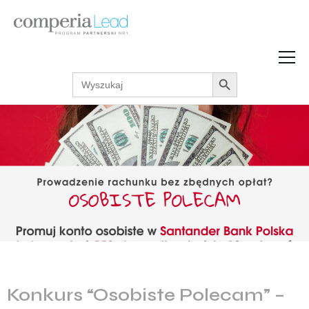
Search Button
Search
Strefa Wiedzy
for:
Zarabiaj w internecie
Podcasty
Akcje promocyjne
Regulaminy
Konkurs “Osobiste Polecam” –