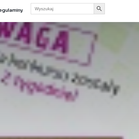
Search Button
Search
for:
egulaminy