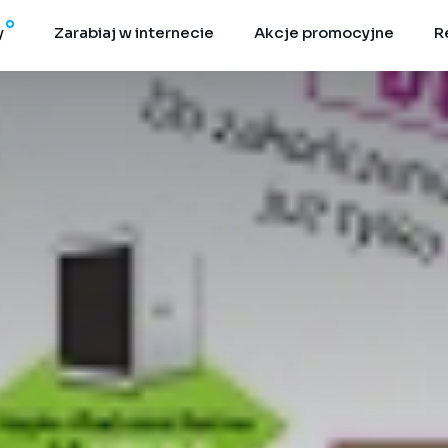
y
Zarabiaj w internecie
Akcje promocyjne
R