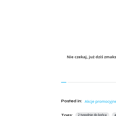
Nie czekaj, już dziś zma
Posted in:
Akcje promocyjn
Tags:
2 tygodnie do końca
a