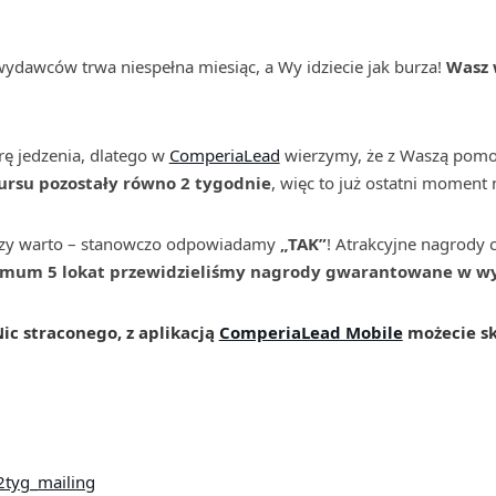
ydawców trwa niespełna miesiąc, a Wy idziecie jak burza!
Wasz 
rę jedzenia, dlatego w
ComperiaLead
wierzymy, że z Waszą pomo
ursu pozostały równo 2 tygodnie
, więc to już ostatni moment 
ę czy warto – stanowczo odpowiadamy
„TAK”
! Atrakcyjne nagrody 
mum 5 lokat przewidzieliśmy nagrody gwarantowane w wys
Nic straconego, z aplikacją
ComperiaLead Mobile
możecie sk