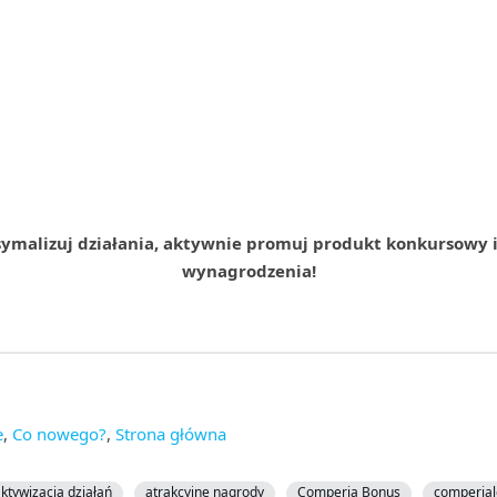
ksymalizuj działania, aktywnie promuj produkt konkursowy 
wynagrodzenia!
e
,
Co nowego?
,
Strona główna
ktywizacja działań
atrakcyjne nagrody
Comperia Bonus
comperial