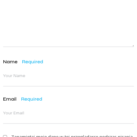
Name
Required
Email
Required
Zapamiętaj moje dane w tej przeglądarce podczas pisania