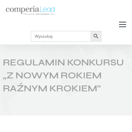
Search Button
Search
Strefa Wiedzy
for:
Zarabiaj w internecie
Podcasty
REGULAMIN KONKURSU
Akcje promocyjne
Regulaminy
„Z NOWYM ROKIEM
RAŹNYM KROKIEM”