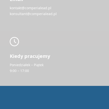
kontakt@comperialead.pl
konsultant@comperialead.pl
Kiedy pracujemy
Poniedziałek – Piątek
9:00 – 17:00