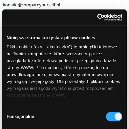
kontakt@compareyourself.pl
.
§3 Postanowienia końcowe
1. Nagroda pieniężna zostanie przekazana na numer
Niniejsza strona korzysta z plików cookies
rachunku bankowego wskazany przez Uczestnika w Panelu
Pliki cookies (czyli „ciasteczka”) to małe pliki tekstowe
Administracyjnym w terminie 21 dni od chwili udostępnienia
na Twoim komputerze, które tworzone są przez
wyników Konkursu.
przeglądarkę internetową podczas przeglądania każdej
strony WWW. Pliki cookies, które są niezbędne do
2. Organizator nie ponosi odpowiedzialności za terminowość
prawidłowego funkcjonowania strony internetowej nie
realizacji przelewów przez bank, a także za wszelkie inne
wymagają Twojej zgody. Dla pozostałych plików cookies
działania banku, w tym w szczególności za niezrealizowanie
wymagana jest zgoda wyrażona przed rozpoczęciem
przelewu wynikłe z przyczyn nieleżących po stronie
korzystania ze strony WWW.
Organizatora.
W każdej chwili możesz zmienić decyzję dotyczącą
Wybór
formy korzystania z plików cookies. Więcej:
Polityka
Funkcjonalne
zgody
3. Organizator nie ponosi odpowiedzialności za
prywatności
.
nieprawidłowe wypełnienie formularza rejestracyjnego przez