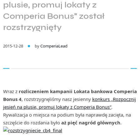
plusie, promuj lokaty z
Comperia Bonus” został
rozstrzygnięty
2015-12-28
by
ComperiaLead
Wraz z
rozliczeniem kampanii Lokata bankowa Comperia
Bonus 4
, rozstrzygnęliśmy nasz jesienny
konkurs „Rozpocznij
jesień na plusie, promuj lokaty z Comperia Bonus”
.
Rywalizacja o miejsca na podium była naprawdę zacięta, na
szczęście do rozdania było
aż pięć nagród głównych
.