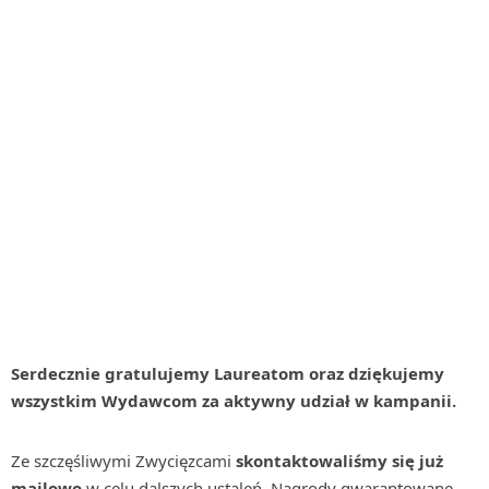
Serdecznie gratulujemy Laureatom oraz dziękujemy
wszystkim Wydawcom za aktywny udział w kampanii.
Ze szczęśliwymi Zwycięzcami
skontaktowaliśmy się już
mailowo
w celu dalszych ustaleń. Nagrody gwarantowane