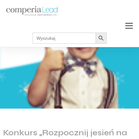
Search Button
Search
Strefa Wiedzy
for:
Zarabiaj w internecie
Podcasty
Akcje promocyjne
Regulaminy
Konkurs „Rozpocznij jesień na