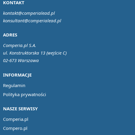
KONTAKT
kontakt@comperialead.pl
konsultant@comperialead.pl
ADRES
Comperia.pl S.A.
ul. Konstruktorska 13 (wejście C)
02-673 Warszawa
INFORMACJE
Regulamin
Polityka prywatności
NASZE SERWISY
Comperia.pl
Compero.pl