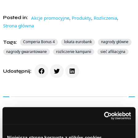
Posted in:
Akcje promocyjne
,
Produkty
,
Rozliczenia
,
Strona główna
Tags:
Comperia Bonus 4
lokata eurobank
nagrody główne
nagrody gwarantowane
rozliczenie kampanii
sieć afiliacyjna
Udostępnij:
Prev Article
Next Article
Niniejsza strona korzysta z plików cookies