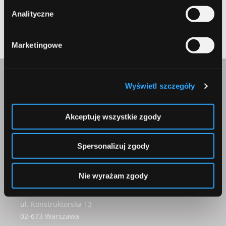
Submit
Analityczne
Marketingowe
Skontaktuj się z nami
Wyświetl szczegóły
Akceptuję wszystkie zgody
Spersonalizuj zgody
Korepondencja
Nie wyrażam zgody
Comperia.pl S.A.
ul. Konstruktorska 13
02-673 Warszawa