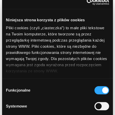
Niniejsza strona korzysta z plików cookies
Pliki cookies (czyli „ciasteczka”) to małe pliki tekstowe
Name
Required
na Twoim komputerze, które tworzone są przez
przeglądarkę internetową podczas przeglądania każdej
strony WWW. Pliki cookies, które są niezbędne do
prawidłowego funkcjonowania strony internetowej nie
wymagają Twojej zgody. Dla pozostałych plików cookies
Email
Required
wymagana jest zgoda wyrażona przed rozpoczęciem
korzystania ze strony WWW.
W każdej chwili możesz zmienić decyzję dotyczącą
Wybór
formy korzystania z plików cookies. Więcej:
Polityka
Funkcjonalne
zgody
Zapamiętaj moje dane w tej przeglądarce podczas pisania
prywatności
.
kolejnych komentarzy.
Systemowe