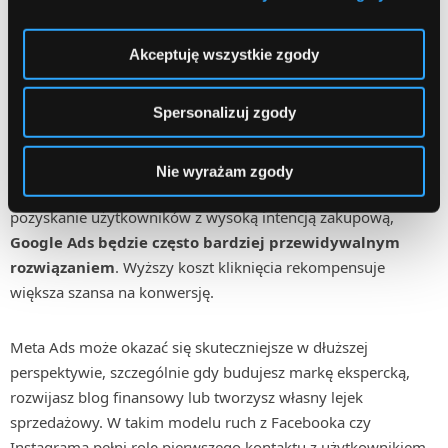
Akceptuję wszystkie zgody
Co lepiej sprawdza się w
afiliacji w branży finansowej?
Spersonalizuj zgody
Odpowiedź zależy przede wszystkim od celu kampanii i
Nie wyrażam zgody
budżetu. Jeśli priorytetem jest szybki zwrot z inwestycji i
pozyskanie użytkowników z wysoką intencją zakupową,
Google Ads będzie często bardziej przewidywalnym
rozwiązaniem
. Wyższy koszt kliknięcia rekompensuje
większa szansa na konwersję.
Meta Ads może okazać się skuteczniejsze w dłuższej
perspektywie, szczególnie gdy budujesz markę ekspercką,
rozwijasz blog finansowy lub tworzysz własny lejek
sprzedażowy. W takim modelu ruch z Facebooka czy
Instagrama pełni rolę pierwszego kontaktu z użytkownikiem,