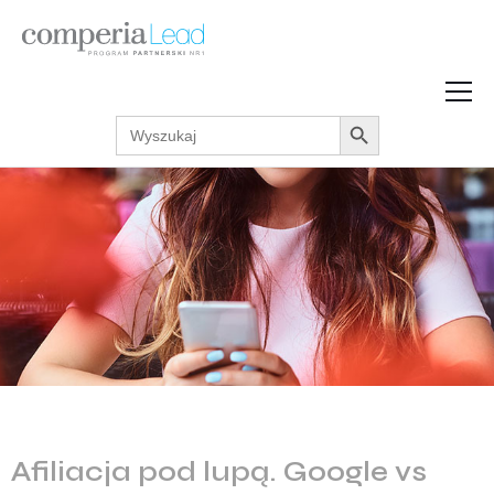
Search Button
Search
Strefa Wiedzy
for:
Zarabiaj w internecie
Podcasty
Akcje promocyjne
Regulaminy
Afiliacja pod lupą. Google vs