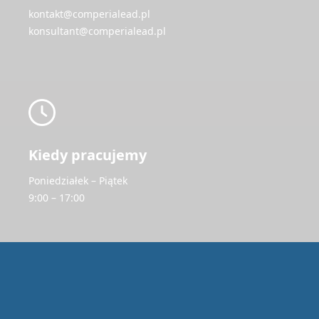
kontakt@comperialead.pl
konsultant@comperialead.pl
Kiedy pracujemy
Poniedziałek – Piątek
9:00 – 17:00