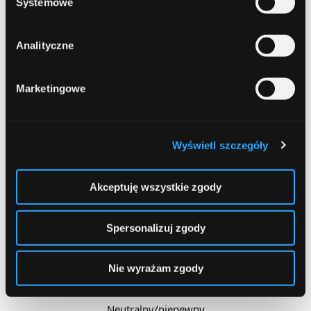
Systemowe
Terminowa spłata rat
Analityczne
Podnosi
Opóźnienia powyżej 30 dni
Marketingowe
Obniża
Wyświetl szczegóły
Wiele zapytań w krótkim czasie
Obniża
Akceptuję wszystkie zgody
Długa, pozytywna historia
Spersonalizuj zgody
Podnosi
Nie wyrażam zgody
Brak jakiejkolwiek historii
Neutralny/niepewny