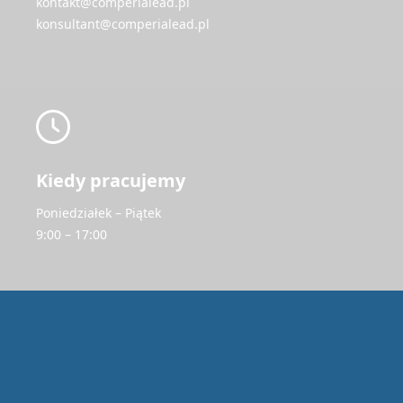
kontakt@comperialead.pl
konsultant@comperialead.pl
Kiedy pracujemy
Poniedziałek – Piątek
9:00 – 17:00