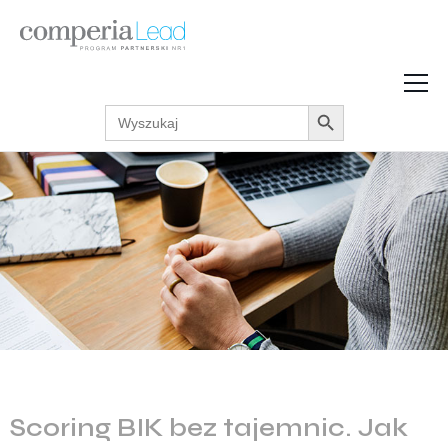
Search Button
Search
Strefa Wiedzy
for:
Zarabiaj w internecie
Podcasty
Akcje promocyjne
Regulaminy
Scoring BIK bez tajemnic. Jak