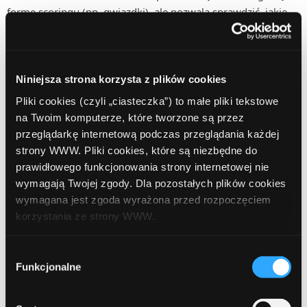
formę scoringu (np. gwiazdki), ale pozwala sprawdzić, jakie
dane na Twój temat są przetwarzane. Można ją uzyskać po
złożeniu odpowiedniego wniosku online.
Niniejsza strona korzysta z plików cookies
Jeśli planujesz w najbliższym czasie wnioskować o kredyt
hipoteczny, warto wcześniej sprawdzić swoją historię
Pliki cookies (czyli „ciasteczka”) to małe pliki tekstowe
kredytową i ewentualnie skorygować błędy.
na Twoim komputerze, które tworzone są przez
przeglądarkę internetową podczas przeglądania każdej
strony WWW. Pliki cookies, które są niezbędne do
Co obniża, a co podnosi
prawidłowego funkcjonowania strony internetowej nie
wymagają Twojej zgody. Dla pozostałych plików cookies
scoring?
wymagana jest zgoda wyrażona przed rozpoczęciem
korzystania ze strony WWW.
W każdej chwili możesz zmienić decyzję dotyczącą
Wybór
Czynnik
formy korzystania z plików cookies. Więcej:
Polityka
Funkcjonalne
zgody
prywatności
.
Wpływ na scoring BIK