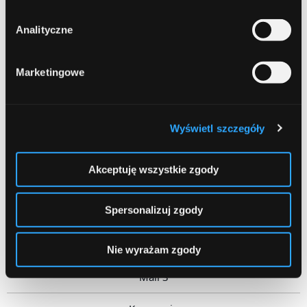
Cel komunikacji
Analityczne
Charakter treści
Marketingowe
Mail 1
Edukacja
Wyświetl szczegóły
Wyjaśnienie podstawowych pojęć
Akceptuję wszystkie zgody
Mail 2
Spersonalizuj zgody
Pogłębienie
Analiza błędów i porównanie ofert
Nie wyrażam zgody
Mail 3