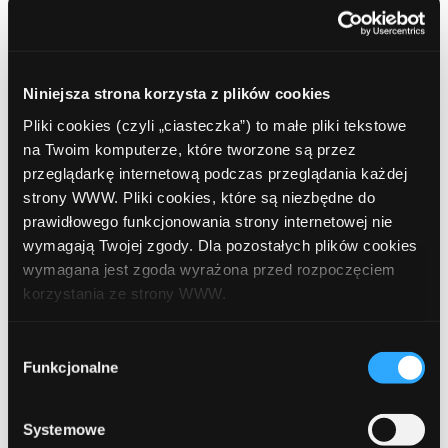
skuteczność?
Automatyzacja pozwala tworzyć scenariusze dopasowane do
zachowania użytkownika. Jeśli ktoś pobrał poradnik o
Niniejsza strona korzysta z plików cookies
zdolności kredytowej, może otrzymać serię wiadomości
Pliki cookies (czyli „ciasteczka”) to małe pliki tekstowe
rozwijających ten temat. Z kolei osoba, która kliknęła w ofertę
na Twoim komputerze, które tworzone są przez
konta oszczędnościowego, powinna dostać treści związane z
przeglądarkę internetową podczas przeglądania każdej
oszczędzaniem.
strony WWW. Pliki cookies, które są niezbędne do
prawidłowego funkcjonowania strony internetowej nie
Segmentacja wpływa bezpośrednio na poprawę wskaźników
wymagają Twojej zgody. Dla pozostałych plików cookies
takich jak
open rate
,
CTR
oraz konwersja sprzedażowa.
wymagana jest zgoda wyrażona przed rozpoczęciem
Dzięki lepszemu dopasowaniu treści nawet mniejsza baza
korzystania ze strony WWW.
mailingowa może generować stabilne i przewidywalne
W każdej chwili możesz zmienić decyzję dotyczącą
przychody afiliacyjne.
Wybór
formy korzystania z plików cookies. Więcej:
Polityka
Funkcjonalne
zgody
prywatności
.
Systemowe
Etap