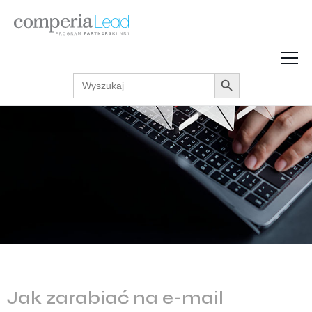
Search Button
Search
Strefa Wiedzy
for:
Zarabiaj w internecie
Podcasty
Akcje promocyjne
Regulaminy
Jak zarabiać na e-mail