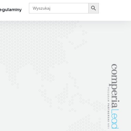
Search Button
Search
for:
egulaminy