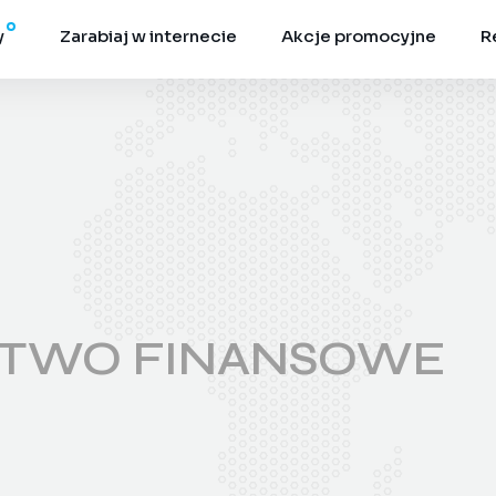
y
Zarabiaj w internecie
Akcje promocyjne
R
STWO FINANSOWE