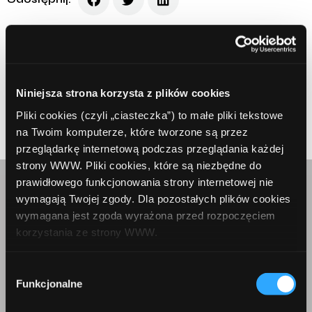
Niniejsza strona korzysta z plików cookies
Prev Article
Next Article
Pliki cookies (czyli „ciasteczka”) to małe pliki tekstowe
na Twoim komputerze, które tworzone są przez
przeglądarkę internetową podczas przeglądania każdej
strony WWW. Pliki cookies, które są niezbędne do
prawidłowego funkcjonowania strony internetowej nie
Skontaktuj się z nami
wymagają Twojej zgody. Dla pozostałych plików cookies
wymagana jest zgoda wyrażona przed rozpoczęciem
korzystania ze strony WWW.
W każdej chwili możesz zmienić decyzję dotyczącą
Wybór
formy korzystania z plików cookies. Więcej:
Polityka
Funkcjonalne
zgody
prywatności
.