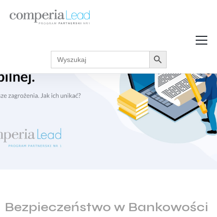
Search Button
Search
Strefa Wiedzy
for:
Zarabiaj w internecie
Podcasty
Akcje promocyjne
Regulaminy
Bezpieczeństwo w Bankowości