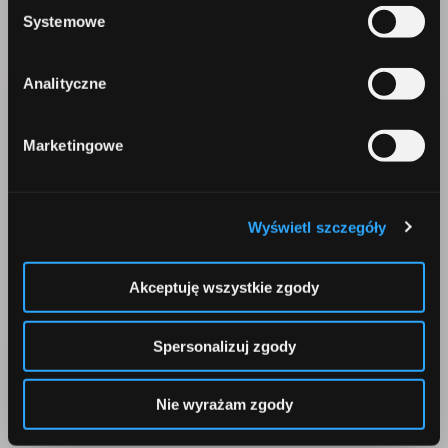
Korepondencja
Systemowe
Comperia.pl S.A.
ul. Konstruktorska 13
Analityczne
02-673 Warszawa
Marketingowe
Wyświetl szczegóły
Telefon
Akceptuję wszystkie zgody
+48 22 642 91 19
Spersonalizuj zgody
Nie wyrażam zgody