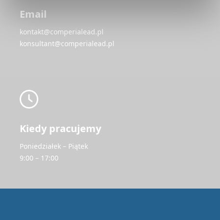
Email
kontakt@comperialead.pl
konsultant@comperialead.pl
Kiedy pracujemy
Poniedziałek – Piątek
9:00 – 17:00