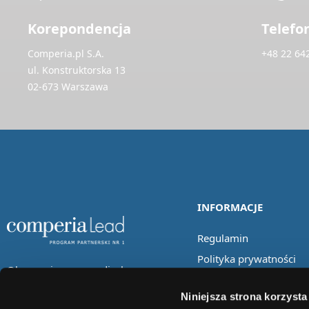
Korepondencja
Telefo
Comperia.pl S.A.
+48 22 64
ul. Konstruktorska 13
02-673 Warszawa
INFORMACJE
Regulamin
Polityka prywatności
Obserwuj nas w mediach
społecznościowych
Niniejsza strona korzysta