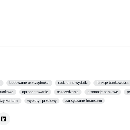
e
budowanie oszczędności
codzienne wydatki
funkcje bankowości.
 bankowe
oprocentowanie
oszczędzanie
promocje bankowe
p
dzy kontami
wypłaty i przelewy
zarządzanie finansami