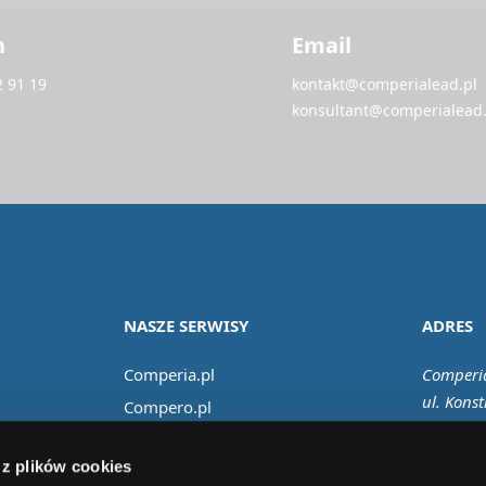
n
Email
2 91 19
kontakt@comperialead.pl
konsultant@comperialead.
NASZE SERWISY
ADRES
Comperia.pl
Comperia
ul. Konst
Compero.pl
02-673 
Comfino.pl
 z plików cookies
Comperiaraty.pl