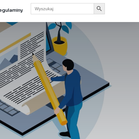
Search Button
Search
for:
egulaminy