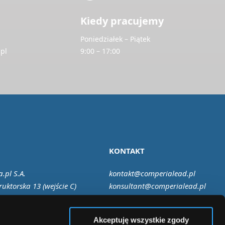
Kiedy pracujemy
Poniedziałek – Piątek
pl
9:00 – 17:00
KONTAKT
.pl S.A.
kontakt@comperialead.pl
ruktorska 13 (wejście C)
konsultant@comperialead.pl
Warszawa
Akceptuję wszystkie zgody