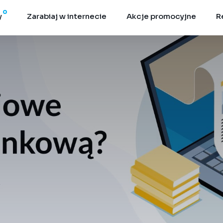
y
Zarabiaj w internecie
Akcje promocyjne
R