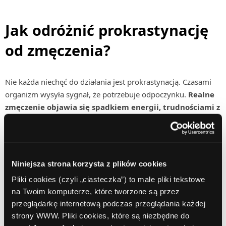
Jak odróżnić prokrastynację
od zmęczenia?
Nie każda niechęć do działania jest prokrastynacją. Czasami
organizm wysyła sygnał, że potrzebuje odpoczynku.
Realne
zmęczenie objawia się spadkiem energii, trudnościami z
koncentracją i brakiem regeneracji nawet po przerwie.
Prokrastynacja wygląda inaczej — często towarzyszy jej
napięcie i poczucie winy.
Zamiast faktycznie odpoczywać,
Niniejsza strona korzysta z plików cookies
wykonujemy czynności zastępcze, które nie przynoszą
Pliki cookies (czyli „ciasteczka”) to małe pliki tekstowe
regeneracji.
Umiejętność rozróżnienia tych dwóch stanów
na Twoim komputerze, które tworzone są przez
jest kluczowa, ponieważ ignorowanie zmęczenia prowadzi do
przeglądarkę internetową podczas przeglądania każdej
wypalenia, a ignorowanie prokrastynacji do długotrwałej
strony WWW. Pliki cookies, które są niezbędne do
stagnacji.