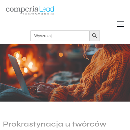
Search Button
Search
Strefa Wiedzy
for:
Zarabiaj w internecie
Podcasty
Akcje promocyjne
Regulaminy
Prokrastynacja u twórców