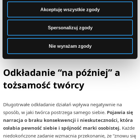
czekanie na idealny moment.
Akceptuję wszystkie zgody
Pomocne okazuje się również dzielenie dużych
projektów na bardzo małe etapy oraz jasne określanie
Spersonalizuj zgody
minimum, które musi zostać wykonane danego dnia.
Dzięki temu zadania przestają być przytłaczające, a twórca
Nie wyrażam zgody
częściej doświadcza poczucia domknięcia.
Odkładanie “na później” a
tożsamość twórcy
Długotrwałe odkładanie działań wpływa negatywnie na
sposób, w jaki twórca postrzega samego siebie.
Pojawia się
narracja o braku konsekwencji i nieskuteczności, która
osłabia pewność siebie i spójność marki osobistej.
Każde
niedokończone zadanie wzmacnia przekonanie, że “znowu się